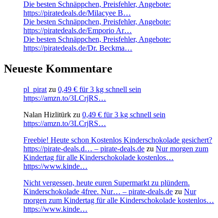
Die besten Schnäppchen, Preisfehler, Angebote:
https://piratedeals.de/Milacyee B…
Die besten Schnäppchen, Preisfehler, Angebote:
https://piratedeals.de/Emporio Ar…
Die besten Schnäppchen, Preisfehler, Angebote:
https://piratedeals.de/Dr. Beckma…
Neueste Kommentare
pl_pirat
zu
0,49 € für 3 kg schnell sein
https://amzn.to/3LCrjRS…
Nalan Hizlitürk
zu
0,49 € für 3 kg schnell sein
https://amzn.to/3LCrjRS…
Freebie! Heute schon Kostenlos Kinderschokolade gesichert?
https://pirate-deals.d… – pirate-deals.de
zu
Nur morgen zum
Kindertag für alle Kinderschokolade kostenlos…
https://www.kinde…
Nicht vergessen, heute euren Supermarkt zu plündern.
Kinderschokolade 4free. Nur… – pirate-deals.de
zu
Nur
morgen zum Kindertag für alle Kinderschokolade kostenlos…
https://www.kinde…