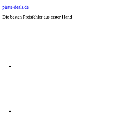
Zum
pirate-deals.de
Inhalt
Die besten Preisfehler aus erster Hand
springen
WhatsApp
Telegram
Discord