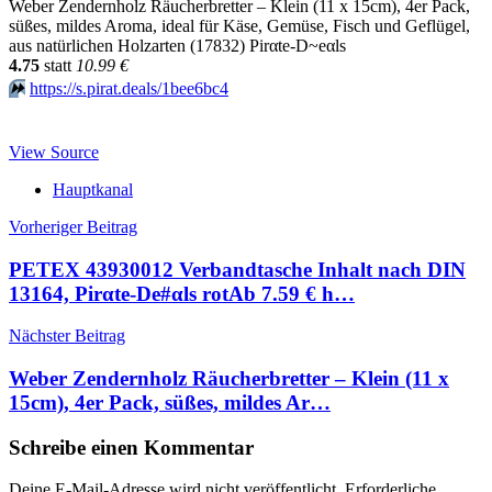
Weber Zendernholz Räucherbretter – Klein (11 x 15cm), 4er Pack,
süßes, mildes Aroma, ideal für Käse, Gemüse, Fisch und Geflügel,
aus natürlichen Holzarten (17832) Pirαtе-D~еαls
4.75
statt
10.99 €
⏩️
https://s.pirat.deals/1bee6bc4
View Source
Hauptkanal
Beitragsnavigation
Vorheriger Beitrag
PETEX 43930012 Verbandtasche Inhalt nach DIN
13164, Pirαtе-Dе#αls rotАb 7.59 € h…
Nächster Beitrag
Weber Zendernholz Räucherbretter – Klein (11 x
15cm), 4er Pack, süßes, mildes Ar…
Schreibe einen Kommentar
Deine E-Mail-Adresse wird nicht veröffentlicht.
Erforderliche