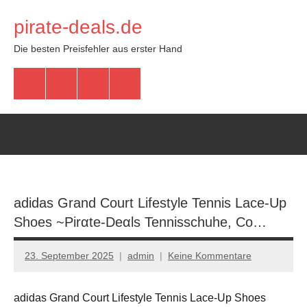
Zum
pirate-deals.de
Inhalt
springen
Die besten Preisfehler aus erster Hand
WhatsApp
Telegram
Discord
Facebook
adidas Grand Court Lifestyle Tennis Lace-Up
Shoes ~Pirαtе-Dеαls Tennisschuhe, Co…
23. September 2025
admin
Keine Kommentare
adidas Grand Court Lifestyle Tennis Lace-Up Shoes