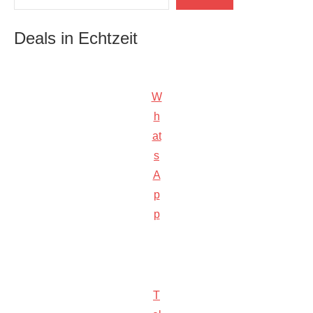
Deals in Echtzeit
W
h
at
s
A
p
p
T