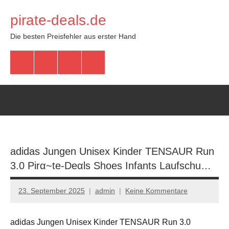
Zum
pirate-deals.de
Inhalt
springen
Die besten Preisfehler aus erster Hand
WhatsApp
Telegram
Discord
Facebook
adidas Jungen Unisex Kinder TENSAUR Run
3.0 Pirα~tе-Dеαls Shoes Infants Laufschu…
23. September 2025
admin
Keine Kommentare
adidas Jungen Unisex Kinder TENSAUR Run 3.0