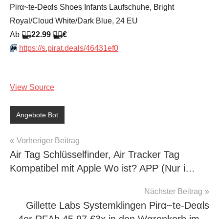
Pirα~tе-Dеαls Shoes Infants Laufschuhe, Bright
Royal/Cloud White/Dark Blue, 24 EU
Аb
🏴‍☠️
22.99
🏴‍☠️
€
⏩️
https://s.pirat.deals/46431ef0
View Source
Angebote Bot
Beitragsnavigation
Vorheriger Beitrag
Air Tag Schlüsselfinder, Air Tracker Tag
Kompatibel mit Apple Wo ist? APP (Nur i…
Nächster Beitrag
Gillette Labs Systemklingen Pirα~tе-Dеαls