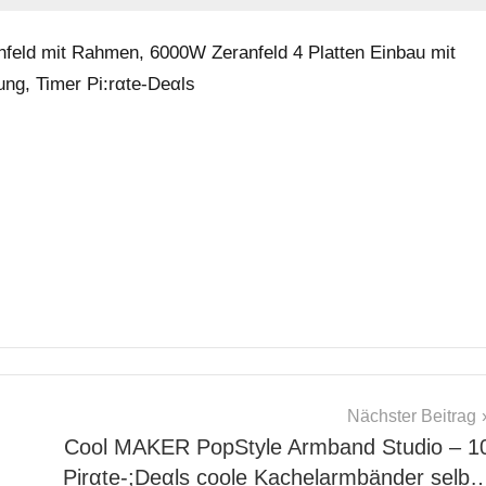
feld mit Rahmen, 6000W Zeranfeld 4 Platten Einbau mit
ng, Timer Pi:rαtе-Dеαls
Nächster Beitrag
Cool MAKER PopStyle Armband Studio – 1
Pirαtе-;Dеαls coole Kachelarmbänder selb