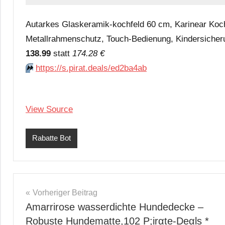
Autarkes Glaskeramik-kochfeld 60 cm, Karinear Koch
Metallrahmenschutz, Touch-Bedienung, Kindersicheru
138.99
statt
174.28 €
⏩️
https://s.pirat.deals/ed2ba4ab
View Source
Rabatte Bot
Beitragsnavigation
Vorheriger Beitrag
Amarrirose wasserdichte Hundedecke –
Robuste Hundematte,102 P;irαtе-Dеαls *