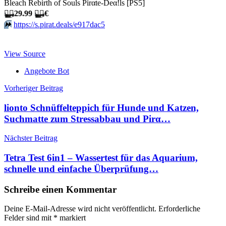
Bleach Rebirth of Souls Pirαtе-Dеα!ls [PS5]
🏴‍☠️
29.99
🏴‍☠️
€
⏩️
https://s.pirat.deals/e917dac5
View Source
Angebote Bot
Beitragsnavigation
Vorheriger Beitrag
lionto Schnüffelteppich für Hunde und Katzen,
Suchmatte zum Stressabbau und Pirα…
Nächster Beitrag
Tetra Test 6in1 – Wassertest für das Aquarium,
schnelle und einfache Überprüfung…
Schreibe einen Kommentar
Deine E-Mail-Adresse wird nicht veröffentlicht.
Erforderliche
Felder sind mit
*
markiert