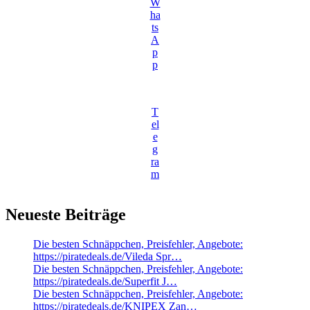
W
ha
ts
A
p
p
T
el
e
g
ra
m
Neueste Beiträge
Die besten Schnäppchen, Preisfehler, Angebote:
https://piratedeals.de/Vileda Spr…
Die besten Schnäppchen, Preisfehler, Angebote:
https://piratedeals.de/Superfit J…
Die besten Schnäppchen, Preisfehler, Angebote:
https://piratedeals.de/KNIPEX Zan…