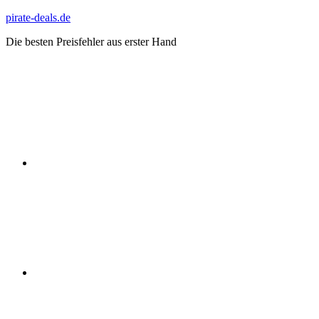
Zum
pirate-deals.de
Inhalt
Die besten Preisfehler aus erster Hand
springen
WhatsApp
Telegram
Discord