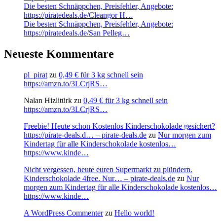
Die besten Schnäppchen, Preisfehler, Angebote:
https://piratedeals.de/Cleangor H…
Die besten Schnäppchen, Preisfehler, Angebote:
https://piratedeals.de/San Pelleg…
Neueste Kommentare
pl_pirat
zu
0,49 € für 3 kg schnell sein
https://amzn.to/3LCrjRS…
Nalan Hizlitürk
zu
0,49 € für 3 kg schnell sein
https://amzn.to/3LCrjRS…
Freebie! Heute schon Kostenlos Kinderschokolade gesichert?
https://pirate-deals.d… – pirate-deals.de
zu
Nur morgen zum
Kindertag für alle Kinderschokolade kostenlos…
https://www.kinde…
Nicht vergessen, heute euren Supermarkt zu plündern.
Kinderschokolade 4free. Nur… – pirate-deals.de
zu
Nur
morgen zum Kindertag für alle Kinderschokolade kostenlos…
https://www.kinde…
A WordPress Commenter
zu
Hello world!