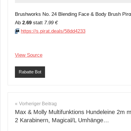
Brushworks No. 24 Blending Face & Body Brush Pirα
Аb
2.69
statt
7.99 €
⏩️
https://s.pirat.deals/58dd4233
View Source
Rabatte Bot
Beitragsnavigation
Vorheriger Beitrag
Max & Molly Multifunktions Hundeleine 2m m
2 Karabinern, Magical/L Umhänge…