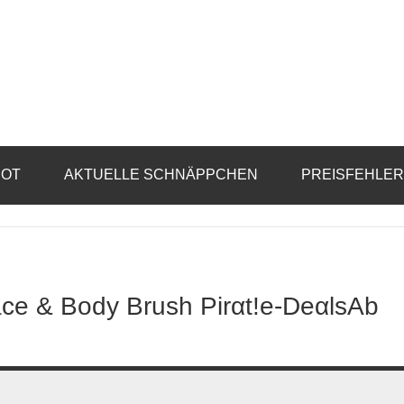
BOT
AKTUELLE SCHNÄPPCHEN
PREISFEHLE
ce & Body Brush Pirαt!е-DеαlsАb