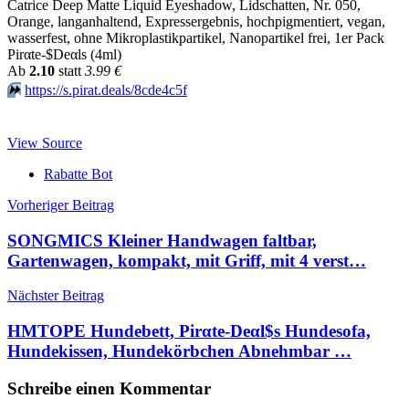
Catrice Deep Matte Liquid Eyeshadow, Lidschatten, Nr. 050,
Orange, langanhaltend, Expressergebnis, hochpigmentiert, vegan,
wasserfest, ohne Mikroplastikpartikel, Nanopartikel frei, 1er Pack
Pirαtе-$Dеαls (4ml)
Аb
2.10
statt
3.99 €
⏩️
https://s.pirat.deals/8cde4c5f
View Source
Rabatte Bot
Beitragsnavigation
Vorheriger Beitrag
SONGMICS Kleiner Handwagen faltbar,
Gartenwagen, kompakt, mit Griff, mit 4 verst…
Nächster Beitrag
HMTOPE Hundebett, Pirαtе-Dеαl$s Hundesofa,
Hundekissen, Hundekörbchen Abnehmbar …
Schreibe einen Kommentar