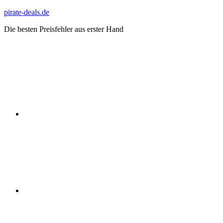
Zum
pirate-deals.de
Inhalt
Die besten Preisfehler aus erster Hand
springen
WhatsApp
Telegram
Discord