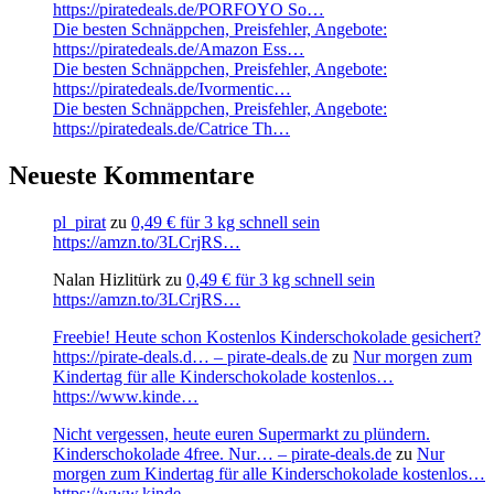
https://piratedeals.de/PORFOYO So…
Die besten Schnäppchen, Preisfehler, Angebote:
https://piratedeals.de/Amazon Ess…
Die besten Schnäppchen, Preisfehler, Angebote:
https://piratedeals.de/Ivormentic…
Die besten Schnäppchen, Preisfehler, Angebote:
https://piratedeals.de/Catrice Th…
Neueste Kommentare
pl_pirat
zu
0,49 € für 3 kg schnell sein
https://amzn.to/3LCrjRS…
Nalan Hizlitürk
zu
0,49 € für 3 kg schnell sein
https://amzn.to/3LCrjRS…
Freebie! Heute schon Kostenlos Kinderschokolade gesichert?
https://pirate-deals.d… – pirate-deals.de
zu
Nur morgen zum
Kindertag für alle Kinderschokolade kostenlos…
https://www.kinde…
Nicht vergessen, heute euren Supermarkt zu plündern.
Kinderschokolade 4free. Nur… – pirate-deals.de
zu
Nur
morgen zum Kindertag für alle Kinderschokolade kostenlos…
https://www.kinde…