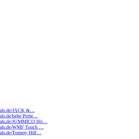
edeals.de/JACK &…
eals.de/bebe Perlg…
atedeals.de/JUMMICO Hö…
tedeals.de/WMF Touch …
edeals.de/Tommy Hilf…