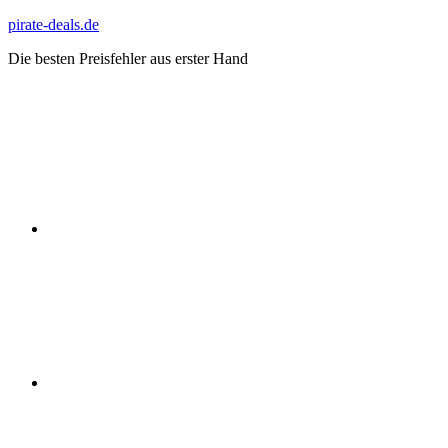
Zum
pirate-deals.de
Inhalt
Die besten Preisfehler aus erster Hand
springen
WhatsApp
Telegram
Discord