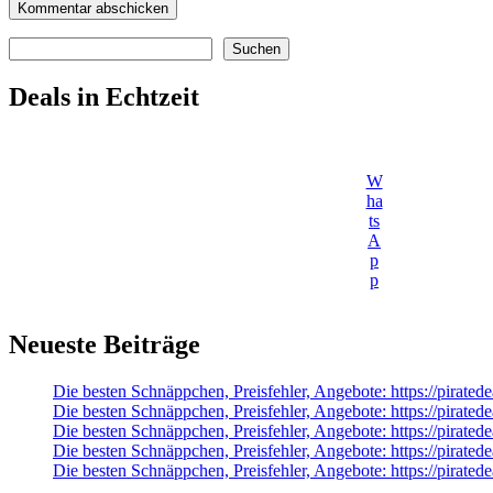
Suchen
Suchen
Deals in Echtzeit
W
ha
ts
A
p
p
Neueste Beiträge
Die besten Schnäppchen, Preisfehler, Angebote: https://pirat
Die besten Schnäppchen, Preisfehler, Angebote: https://pirated
Die besten Schnäppchen, Preisfehler, Angebote: https://pir
Die besten Schnäppchen, Preisfehler, Angebote: https://pira
Die besten Schnäppchen, Preisfehler, Angebote: https://pirat