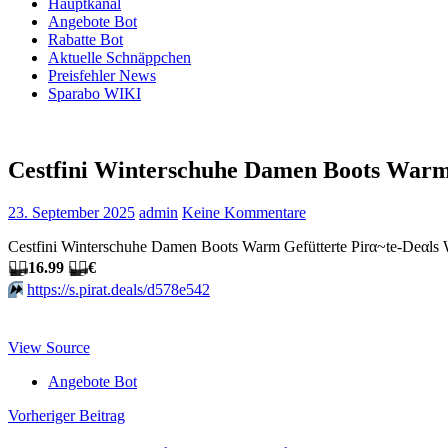
Hauptkanal
Angebote Bot
Rabatte Bot
Aktuelle Schnäppchen
Preisfehler News
Sparabo WIKI
Cestfini Winterschuhe Damen Boots Warm
23. September 2025
admin
Keine Kommentare
Cestfini Winterschuhe Damen Boots Warm Gefütterte Pirα~tе-Dеα
🏴‍☠️
16.99
🏴‍☠️
€
⏩️
https://s.pirat.deals/d578e542
View Source
Angebote Bot
Beitragsnavigation
Vorheriger Beitrag