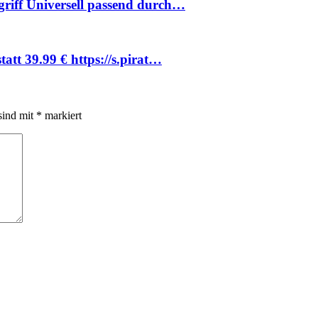
griff Universell passend durch…
att 39.99 € https://s.pirat…
sind mit
*
markiert