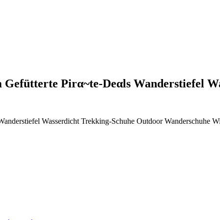
 Gefütterte Pirα~tе-Dеαls Wanderstiefel 
ls Wanderstiefel Wasserdicht Trekking-Schuhe Outdoor Wandersch