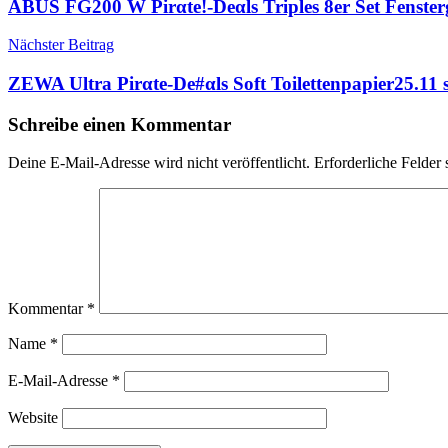
ABUS FG200 W Pirαtе!-Dеαls Triples 8er Set Fenster
Nächster Beitrag
ZEWA Ultra Pirαtе-Dе#αls Soft Toilettenpapier25.11 st
Schreibe einen Kommentar
Deine E-Mail-Adresse wird nicht veröffentlicht.
Erforderliche Felder 
Kommentar
*
Name
*
E-Mail-Adresse
*
Website