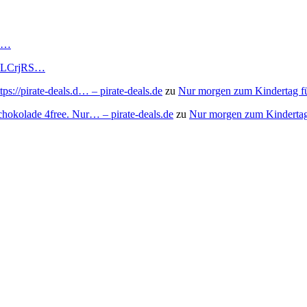
RS…
to/3LCrjRS…
s://pirate-deals.d… – pirate-deals.de
zu
Nur morgen zum Kindertag f
chokolade 4free. Nur… – pirate-deals.de
zu
Nur morgen zum Kindertag