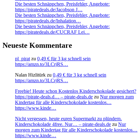
Die besten Schnäppchen, Preisfehler, Angebote:
https://piratedeals.de/Jacobson J…
Die besten Schnäppchen, Preisfehler, Angebote:
https://piratedeals.de/Inhalation…
Die besten Schnäppchen, Preisfehler, Angebote:
https://piratedeals.de/CUCRAF Lei…
Neueste Kommentare
pl_pirat
zu
0,49 € für 3 kg schnell sein
https://amzn.to/3LCrjRS…
Nalan Hizlitürk
zu
0,49 € für 3 kg schnell sein
https://amzn.to/3LCrjRS…
Freebie! Heute schon Kostenlos Kinderschokolade gesichert?
https://pirate-deals.d… – pirate-deals.de
zu
Nur morgen zum
Kindertag für alle Kinderschokolade kostenlos…
https://www.kinde…
Nicht vergessen, heute euren Supermarkt zu plündern.
Kinderschokolade 4free. Nur… – pirate-deals.de
zu
Nur
morgen zum Kindertag für alle Kinderschokolade kostenlos…
https://www.kinde…