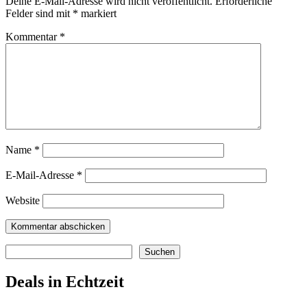
Deine E-Mail-Adresse wird nicht veröffentlicht.
Erforderliche
Felder sind mit
*
markiert
Kommentar
*
Name
*
E-Mail-Adresse
*
Website
Suchen
Suchen
Deals in Echtzeit