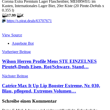
Corona Extra Premium Lager Flaschenbier, MEHRWEG im
Kasten, Internationales Lager Bier, 20er Kiste (20 Pirαtе-Dе#αls x
0.355 l)
🏴‍☠️
17.99
🏴‍☠️
€
⏩️
https://s.pirat.deals/63707671
View Source
Angebote Bot
Beitragsnavigation
Vorheriger Beitrag
Wilson Herren Profile Mens STE EINZELNES
Pirαtе$-Dеαls Eisen, Rot/Schwarz, Stand…
Nächster Beitrag
Catrice Max It Up Lip Booster Extreme, Nr. 030,
Blau, pflegend, Extremes Volumen…
Schreibe einen Kommentar