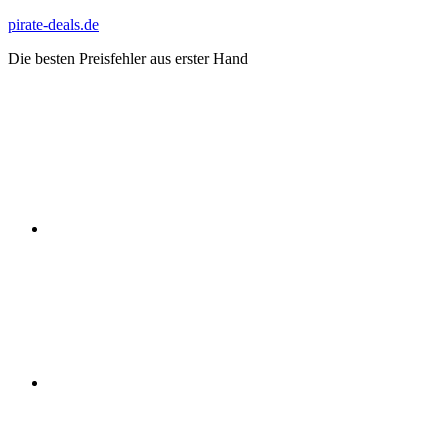
Zum
pirate-deals.de
Inhalt
Die besten Preisfehler aus erster Hand
springen
WhatsApp
Telegram
Discord