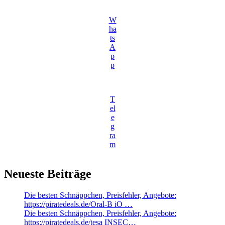
W
ha
ts
A
p
p
T
el
e
g
ra
m
Neueste Beiträge
Die besten Schnäppchen, Preisfehler, Angebote:
https://piratedeals.de/Oral-B iO …
Die besten Schnäppchen, Preisfehler, Angebote:
https://piratedeals.de/tesa INSEC…