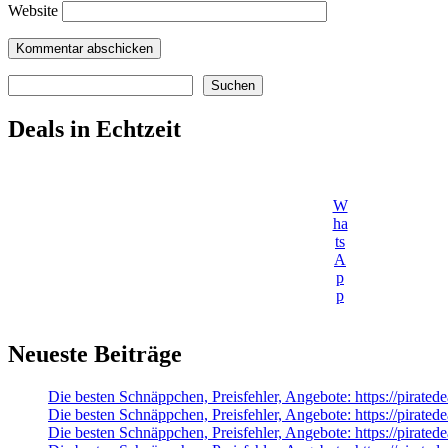
Website
Suchen
Suchen
Deals in Echtzeit
W
ha
ts
A
p
p
Neueste Beiträge
Die besten Schnäppchen, Preisfehler, Angebote: https://pira
Die besten Schnäppchen, Preisfehler, Angebote: https://pirate
Die besten Schnäppchen, Preisfehler, Angebote: https://pir