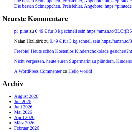
Die besten Schnäppchen, Preisfehler, Angebote: https://pirate
Die besten Schnäppchen, Preisfehler, Angebote: https://pirate
Neueste Kommentare
pl_pirat
zu
0,49 € für 3 kg schnell sein https://amzn.to/3LCrj
Nalan Hizlitürk
zu
0,49 € für 3 kg schnell sein https://amzn.
Freebie! Heute schon Kostenlos Kinderschokolade gesichert?http
Nicht vergessen, heute euren Supermarkt zu plündern. Kinders
A WordPress Commenter
zu
Hello world!
Archiv
August 2026
Juli 2026
Juni 2026
Mai 2026
April 2026
März 2026
Februar 2026