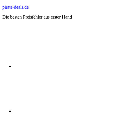
Zum
pirate-deals.de
Inhalt
Die besten Preisfehler aus erster Hand
springen
WhatsApp
Telegram
Discord