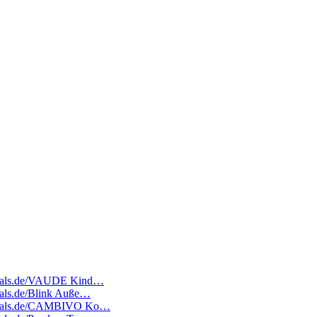
tedeals.de/VAUDE Kind…
deals.de/Blink Auße…
atedeals.de/CAMBIVO Ko…