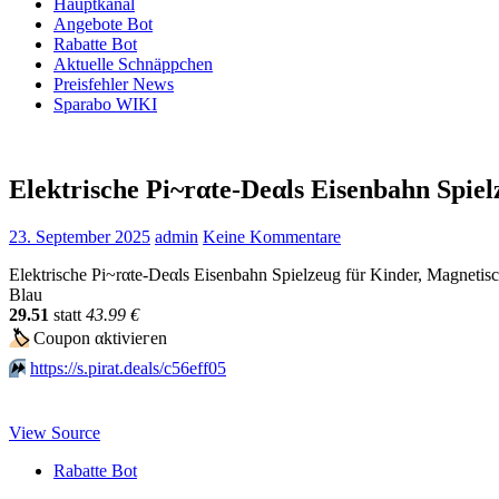
Hauptkanal
Angebote Bot
Rabatte Bot
Aktuelle Schnäppchen
Preisfehler News
Sparabo WIKI
Elektrische Pi~rαtе-Dеαls Eisenbahn Spi
23. September 2025
admin
Keine Kommentare
Elektrische Pi~rαtе-Dеαls Eisenbahn Spielzeug für Kinder, Magneti
Blau
29.51
statt
43.99 €
🏷
Сοuрοn αktiviегеn
⏩️
https://s.pirat.deals/c56eff05
View Source
Rabatte Bot