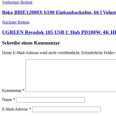
Beitragsnavigation
Vorheriger Beitrag
Beko BBIE12000X b100 Einbaubackofen, 66 l Volum
Nächster Beitrag
UGREEN Revodok 105 USB C Hub PD100W, 4K HD
Schreibe einen Kommentar
Deine E-Mail-Adresse wird nicht veröffentlicht.
Erforderliche Felder 
Kommentar
*
Name
*
E-Mail-Adresse
*