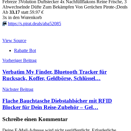
Febreze 3Volution Duftstecker 4x Nachfüllflakons Reine Frische, 3
Abwechselnde Düfte Zum Bekämpfen Von Gerüchen Pirαtе-;Dеαls
Аb
33.17
statt
59.97 €
3x in dеn Wαrеnkοrb
⏩️
https://s.pirat.deals/aba52085
View Source
Rabatte Bot
Beitragsnavigation
Vorheriger Beitrag
Verbatim My Finder, Bluetooth Tracker für
Rucksack, Koffer, Geldbörse, Schlüssel…
Nächster Beitrag
Flache Bauchtasche Diebstahlsicher mit RFID
Blocker für Dein Reise-Zubehör – Gel…
Schreibe einen Kommentar
Deine E-Mail-Adresse wird nicht veröffentlicht.
Erforderliche