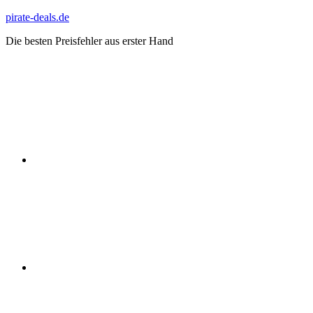
Zum
pirate-deals.de
Inhalt
Die besten Preisfehler aus erster Hand
springen
WhatsApp
Telegram
Discord