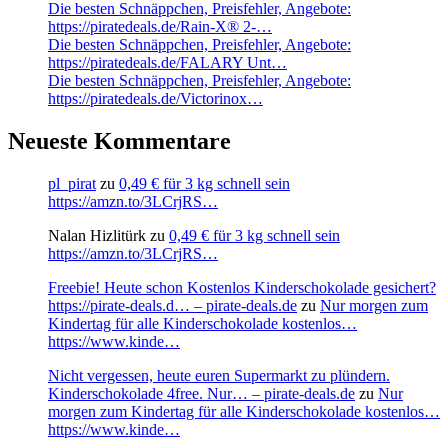
Die besten Schnäppchen, Preisfehler, Angebote:
https://piratedeals.de/Rain-X® 2-…
Die besten Schnäppchen, Preisfehler, Angebote:
https://piratedeals.de/FALARY Unt…
Die besten Schnäppchen, Preisfehler, Angebote:
https://piratedeals.de/Victorinox…
Neueste Kommentare
pl_pirat
zu
0,49 € für 3 kg schnell sein
https://amzn.to/3LCrjRS…
Nalan Hizlitürk
zu
0,49 € für 3 kg schnell sein
https://amzn.to/3LCrjRS…
Freebie! Heute schon Kostenlos Kinderschokolade gesichert?
https://pirate-deals.d… – pirate-deals.de
zu
Nur morgen zum
Kindertag für alle Kinderschokolade kostenlos…
https://www.kinde…
Nicht vergessen, heute euren Supermarkt zu plündern.
Kinderschokolade 4free. Nur… – pirate-deals.de
zu
Nur
morgen zum Kindertag für alle Kinderschokolade kostenlos…
https://www.kinde…