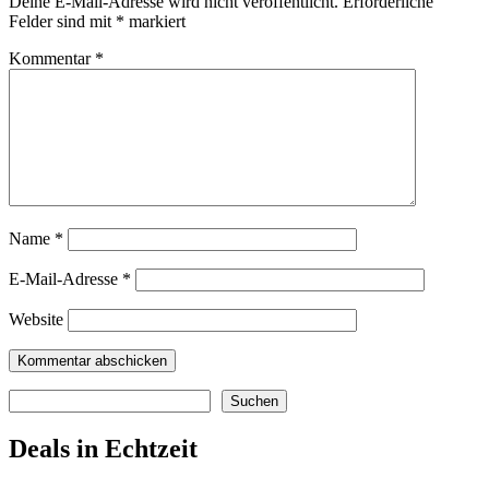
Deine E-Mail-Adresse wird nicht veröffentlicht.
Erforderliche
Felder sind mit
*
markiert
Kommentar
*
Name
*
E-Mail-Adresse
*
Website
Suchen
Suchen
Deals in Echtzeit