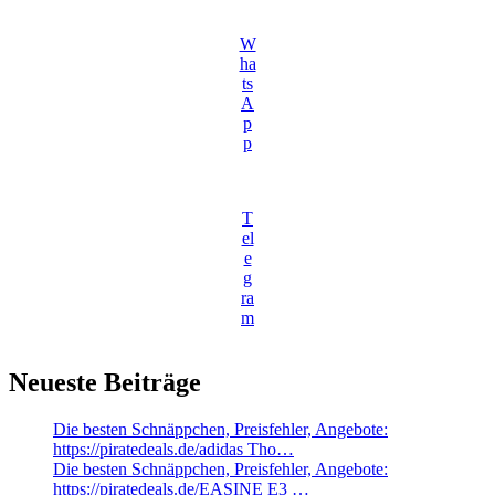
W
ha
ts
A
p
p
T
el
e
g
ra
m
Neueste Beiträge
Die besten Schnäppchen, Preisfehler, Angebote:
https://piratedeals.de/adidas Tho…
Die besten Schnäppchen, Preisfehler, Angebote:
https://piratedeals.de/EASINE E3 …