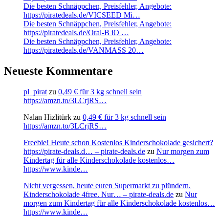
Die besten Schnäppchen, Preisfehler, Angebote:
https://piratedeals.de/VICSEED Mi…
Die besten Schnäppchen, Preisfehler, Angebote:
https://piratedeals.de/Oral-B iO …
Die besten Schnäppchen, Preisfehler, Angebote:
https://piratedeals.de/VANMASS 20…
Neueste Kommentare
pl_pirat
zu
0,49 € für 3 kg schnell sein
https://amzn.to/3LCrjRS…
Nalan Hizlitürk
zu
0,49 € für 3 kg schnell sein
https://amzn.to/3LCrjRS…
Freebie! Heute schon Kostenlos Kinderschokolade gesichert?
https://pirate-deals.d… – pirate-deals.de
zu
Nur morgen zum
Kindertag für alle Kinderschokolade kostenlos…
https://www.kinde…
Nicht vergessen, heute euren Supermarkt zu plündern.
Kinderschokolade 4free. Nur… – pirate-deals.de
zu
Nur
morgen zum Kindertag für alle Kinderschokolade kostenlos…
https://www.kinde…