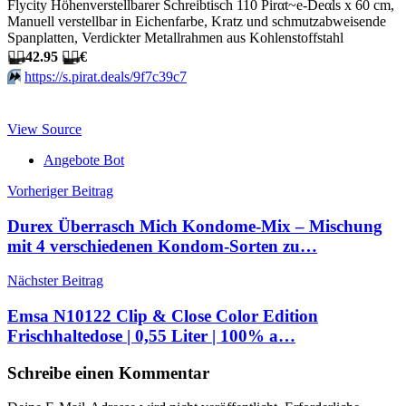
Flycity Höhenverstellbarer Schreibtisch 110 Pirαt~е-Dеαls x 60 cm,
Manuell verstellbar in Eichenfarbe, Kratz und schmutzabweisende
Spanplatten, Verdickter Metallrahmen aus Kohlenstoffstahl
🏴‍☠️
42.95
🏴‍☠️
€
⏩️
https://s.pirat.deals/9f7c39c7
View Source
Angebote Bot
Beitragsnavigation
Vorheriger Beitrag
Durex Überrasch Mich Kondome-Mix – Mischung
mit 4 verschiedenen Kondom-Sorten zu…
Nächster Beitrag
Emsa N10122 Clip & Close Color Edition
Frischhaltedose | 0,55 Liter | 100% a…
Schreibe einen Kommentar