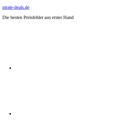
Zum
pirate-deals.de
Inhalt
Die besten Preisfehler aus erster Hand
springen
WhatsApp
Telegram
Discord