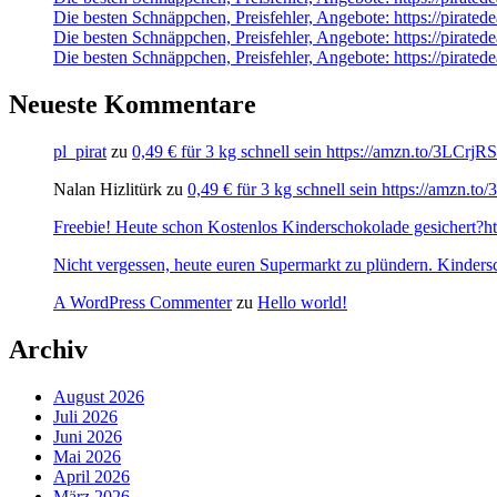
Die besten Schnäppchen, Preisfehler, Angebote: https://pirate
Die besten Schnäppchen, Preisfehler, Angebote: https://pirated
Die besten Schnäppchen, Preisfehler, Angebote: https://pirated
Neueste Kommentare
pl_pirat
zu
0,49 € für 3 kg schnell sein https://amzn.to/3LCrj
Nalan Hizlitürk
zu
0,49 € für 3 kg schnell sein https://amzn.
Freebie! Heute schon Kostenlos Kinderschokolade gesichert?http
Nicht vergessen, heute euren Supermarkt zu plündern. Kinders
A WordPress Commenter
zu
Hello world!
Archiv
August 2026
Juli 2026
Juni 2026
Mai 2026
April 2026
März 2026