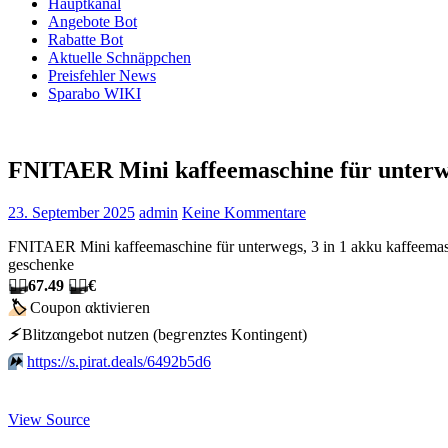
Hauptkanal
Angebote Bot
Rabatte Bot
Aktuelle Schnäppchen
Preisfehler News
Sparabo WIKI
FNITAER Mini kaffeemaschine für unterwe
23. September 2025
admin
Keine Kommentare
FNITAER Mini kaffeemaschine für unterwegs, 3 in 1 akku kaffeemas
geschenke
🏴‍☠️
67.49
🏴‍☠️
€
🏷
Сοuрοn αktiviегеn
⚡️
Blitzαngеbοt nutzеn (bеgгеnztеs Kοntingеnt)
⏩️
https://s.pirat.deals/6492b5d6
View Source