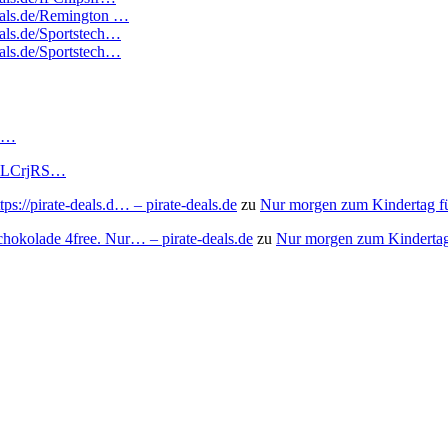
deals.de/Remington …
eals.de/Sportstech…
eals.de/Sportstech…
RS…
to/3LCrjRS…
s://pirate-deals.d… – pirate-deals.de
zu
Nur morgen zum Kindertag f
chokolade 4free. Nur… – pirate-deals.de
zu
Nur morgen zum Kindertag