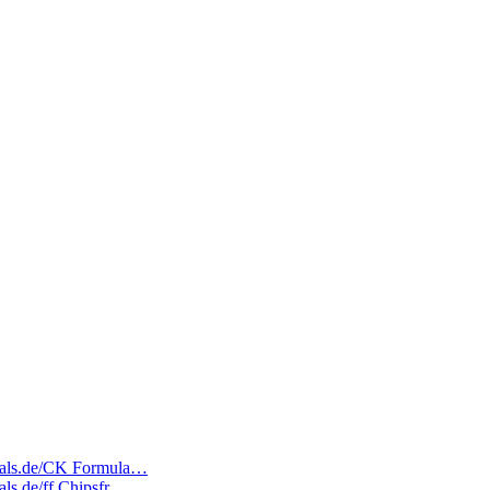
edeals.de/CK Formula…
eals.de/ff Chipsfr…