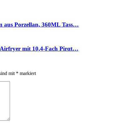
nen aus Porzellan, 360ML Tass…
 Airfryer mit 10,4-Fach Pirαt…
sind mit
*
markiert