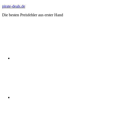
Zum
pirate-deals.de
Inhalt
Die besten Preisfehler aus erster Hand
springen
WhatsApp
Telegram
Discord