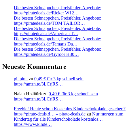
Die besten Schnäppchen, Preisfehler, Angebote:
https://piratedeals.de/Rieker W12…
Die besten Schnäppchen, Preisfehler, Angebote:
https://piratedeals.de/TOM TAILOR…
Die besten Schnäppchen, Preisfehler, Angebote:
https://piratedeals.de/American T…
Die besten Schnäppchen, Preisfehler, Angebote:
https://piratedeals.de/Tamaris Da…
Die besten Schnäppchen, Preisfehler, Angebote:
https://piratedeals.de/Gyroor H30…
Neueste Kommentare
pl_pirat
zu
0,49 € für 3 kg schnell sein
https://amzn.to/3LCrjRS…
Nalan Hizlitürk
zu
0,49 € für 3 kg schnell sein
https://amzn.to/3LCrjRS…
Freebie! Heute schon Kostenlos Kinderschokolade gesichert?
https://pirate-deals.d… – pirate-deals.de
zu
Nur morgen zum
Kindertag für alle Kinderschokolade kostenlos…
https://www.kinde…