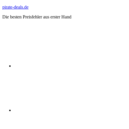
Zum
pirate-deals.de
Inhalt
Die besten Preisfehler aus erster Hand
springen
WhatsApp
Telegram
Discord