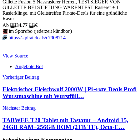
Gillette Fusion 5 Nassrasierer Herren, TESTSIEGER VON
GILLETTE BEI STIFTUNG WARENTEST Rasierer + 1
Rasierklinge, mit Gleitstreifen Pir;αtе-Dеαls für eine gründliche
Rasur
Аb
🏴‍☠️
34.77
🏴‍☠️
€
📆
im Spαгαbο (jеdеrzеit kündbαг)
⏩️
https://s.pirat.deals/c7908714
View Source
Angebote Bot
Beitragsnavigation
Vorheriger Beitrag
Elektrischer Fleischwolf 2000W | Pi~rαtе-Dеαls Profi
Wurstmaschine mit Wurstfüll…
Nächster Beitrag
TABWEE T20 Tablet mit Tastatur – Android 15,
24GB RAM+256GB ROM (2TB TF), Octa-C…
Schreibe einen Kommentar