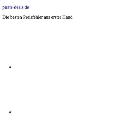
Zum
pirate-deals.de
Inhalt
Die besten Preisfehler aus erster Hand
springen
WhatsApp
Telegram
Discord