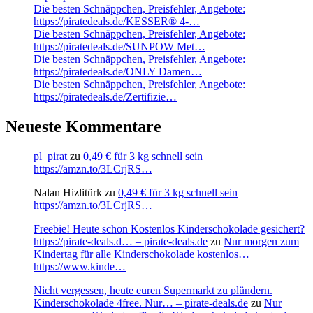
Die besten Schnäppchen, Preisfehler, Angebote:
https://piratedeals.de/KESSER® 4-…
Die besten Schnäppchen, Preisfehler, Angebote:
https://piratedeals.de/SUNPOW Met…
Die besten Schnäppchen, Preisfehler, Angebote:
https://piratedeals.de/ONLY Damen…
Die besten Schnäppchen, Preisfehler, Angebote:
https://piratedeals.de/Zertifizie…
Neueste Kommentare
pl_pirat
zu
0,49 € für 3 kg schnell sein
https://amzn.to/3LCrjRS…
Nalan Hizlitürk
zu
0,49 € für 3 kg schnell sein
https://amzn.to/3LCrjRS…
Freebie! Heute schon Kostenlos Kinderschokolade gesichert?
https://pirate-deals.d… – pirate-deals.de
zu
Nur morgen zum
Kindertag für alle Kinderschokolade kostenlos…
https://www.kinde…
Nicht vergessen, heute euren Supermarkt zu plündern.
Kinderschokolade 4free. Nur… – pirate-deals.de
zu
Nur