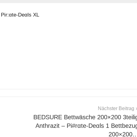
Pir:αtе-Dеαls XL
Nächster Beitrag
BEDSURE Bettwäsche 200×200 3teili
Anthrazit – Pi#rαtе-Dеαls 1 Bettbezu
200×200