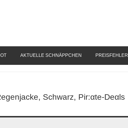
BOT
AKTUELLE SCHNÄPPCHEN
PREISFEHLE
egenjacke, Schwarz, Pir:αtе-Dеαls