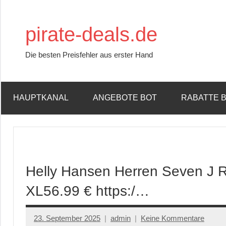
Zum
Inhalt
pirate-deals.de
springen
Die besten Preisfehler aus erster Hand
HAUPTKANAL
ANGEBOTE BOT
RABATTE 
Helly Hansen Herren Seven J R
XL56.99 € https:/…
23. September 2025
admin
Keine Kommentare