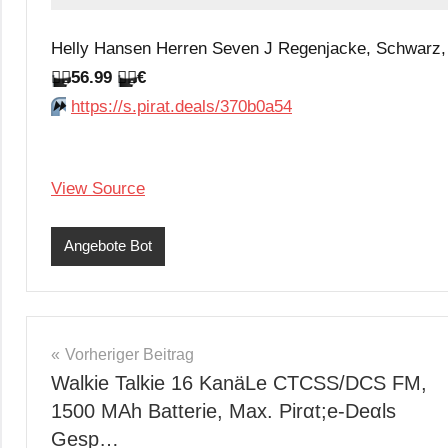
Helly Hansen Herren Seven J Regenjacke, Schwarz, 
🏴‍☠️
56.99
🏴‍☠️
€
⏩️
https://s.pirat.deals/370b0a54
View Source
Angebote Bot
Beitragsnavigation
Vorheriger Beitrag
Walkie Talkie 16 KanäLe CTCSS/DCS FM,
1500 MAh Batterie, Max. Pirαt;е-Dеαls
Gesp…