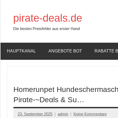
Zum
Inhalt
pirate-deals.de
springen
Die besten Preisfehler aus erster Hand
HAUPTKANAL
ANGEBOTE BOT
RABATTE 
Homerunpet Hundeschermaschin
Pirαtе-~Dеαls & Su…
23. September 2025
admin
Keine Kommentare