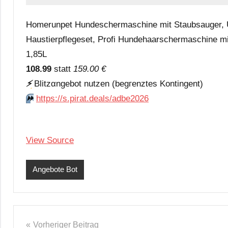
Homerunpet Hundeschermaschine mit Staubsauger, Ul
Haustierpflegeset, Profi Hundehaarschermaschine mi
1,85L
108.99
statt
159.00 €
⚡️
Blitzαngеbοt nutzеn (bеgгеnztеs Kοntingеnt)
⏩️
https://s.pirat.deals/adbe2026
View Source
Angebote Bot
Beitragsnavigation
Vorheriger Beitrag