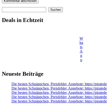
Suchen
Suchen
Deals in Echtzeit
W
ha
ts
A
p
p
Neueste Beiträge
Die besten Schnäppchen, Preisfehler, Angebote: https://pir
Die besten Schnäppchen, Preisfehler, Angebote: https://pirate
Die besten Schnäppchen, Preisfehler, Angebote: https://pirate
Die besten Schnäppchen, Preisfehler, Angebote: https://pirate
Die besten Schnäppchen, Preisfehler, Angebote: https://pirate