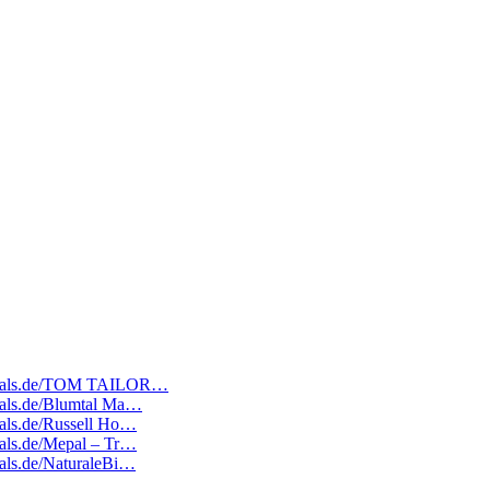
atedeals.de/TOM TAILOR…
deals.de/Blumtal Ma…
deals.de/Russell Ho…
deals.de/Mepal – Tr…
deals.de/NaturaleBi…