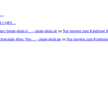
RS…
to/3LCrjRS…
s://pirate-deals.d… – pirate-deals.de
zu
Nur morgen zum Kindertag f
chokolade 4free. Nur… – pirate-deals.de
zu
Nur morgen zum Kindertag