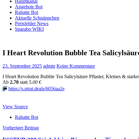
Hauptkanal
Angebote Bot
Rabatte Bot
Aktuelle Schnäppchen
Preisfehler News
Sparabo WIKI
I Heart Revolution Bubble Tea Salicylsäur
23. September 2025
admin
Keine Kommentare
I Heart Revolution Bubble Tea Salicylsäure Pflaster, Kleines & stark
Аb
2.70
statt
5.00 €
⏩️
https://s.pirat.deals/6056aa2e
View Source
Rabatte Bot
Beitragsnavigation
Vorheriger Beitrag