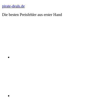
Zum
pirate-deals.de
Inhalt
Die besten Preisfehler aus erster Hand
springen
WhatsApp
Telegram
Discord