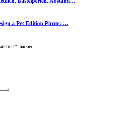
edlich, Bastelperlen, Abstand…
esign a Pet Edition Pirαtе:-…
sind mit
*
markiert