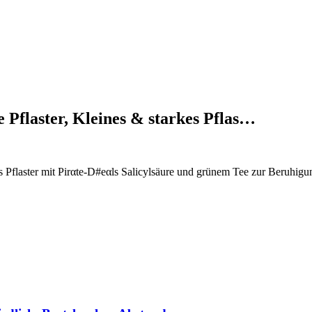
e Pflaster, Kleines & starkes Pflas…
es Pflaster mit Pirαtе-D#еαls Salicylsäure und grünem Tee zur Beruhig