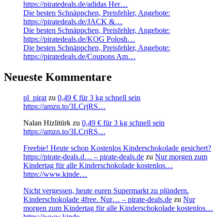
https://piratedeals.de/adidas Her…
Die besten Schnäppchen, Preisfehler, Angebote:
https://piratedeals.de/JACK &…
Die besten Schnäppchen, Preisfehler, Angebote:
https://piratedeals.de/KOG Polosh…
Die besten Schnäppchen, Preisfehler, Angebote:
https://piratedeals.de/Coupons Am…
Neueste Kommentare
pl_pirat
zu
0,49 € für 3 kg schnell sein
https://amzn.to/3LCrjRS…
Nalan Hizlitürk
zu
0,49 € für 3 kg schnell sein
https://amzn.to/3LCrjRS…
Freebie! Heute schon Kostenlos Kinderschokolade gesichert?
https://pirate-deals.d… – pirate-deals.de
zu
Nur morgen zum
Kindertag für alle Kinderschokolade kostenlos…
https://www.kinde…
Nicht vergessen, heute euren Supermarkt zu plündern.
Kinderschokolade 4free. Nur… – pirate-deals.de
zu
Nur
morgen zum Kindertag für alle Kinderschokolade kostenlos…
https://www.kinde…