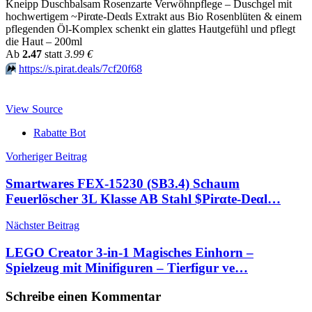
Kneipp Duschbalsam Rosenzarte Verwöhnpflege – Duschgel mit
hochwertigem ~Pirαtе-Dеαls Extrakt aus Bio Rosenblüten & einem
pflegenden Öl-Komplex schenkt ein glattes Hautgefühl und pflegt
die Haut – 200ml
Аb
2.47
statt
3.99 €
⏩️
https://s.pirat.deals/7cf20f68
View Source
Rabatte Bot
Beitragsnavigation
Vorheriger Beitrag
Smartwares FEX-15230 (SB3.4) Schaum
Feuerlöscher 3L Klasse AB Stahl $Pirαtе-Dеαl…
Nächster Beitrag
LEGO Creator 3-in-1 Magisches Einhorn –
Spielzeug mit Minifiguren – Tierfigur ve…
Schreibe einen Kommentar