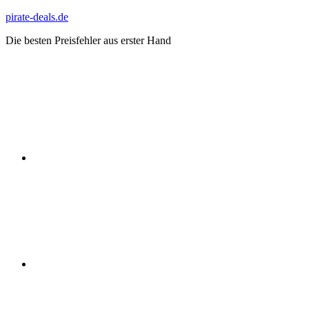
Zum
pirate-deals.de
Inhalt
Die besten Preisfehler aus erster Hand
springen
WhatsApp
Telegram
Discord