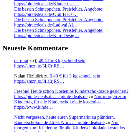
https://piratedeals.de/Kinder Car…
Die besten Schnäppchen, Preisfehler, Angebote:
https://piratedeals.de/Oral-B iO …
Die besten Schnäppchen, Preisfehler, Angebote:
https://piratedeals.de/Ladival Al…
Die besten Schnäppchen, Preisfehler, Angebote:
https://piratedeals.de/Kare Desig…
Neueste Kommentare
pl_pirat
zu
0,49 € für 3 kg schnell sein
https://amzn.to/3LCrjRS…
Nalan Hizlitürk
zu
0,49 € für 3 kg schnell sein
https://amzn.to/3LCrjRS…
Freebie! Heute schon Kostenlos Kinderschokolade gesichert?
https://pirate-deals.d… – pirate-deals.de
zu
Nur morgen zum
Kindertag für alle Kinderschokolade kostenlos…
https://www.kinde…
Nicht vergessen, heute euren Supermarkt zu plündern.
Kinderschokolade 4free. Nur… – pirate-deals.de
zu
Nur
morgen zum Kindertag für alle Kinderschokolade kostenlos…