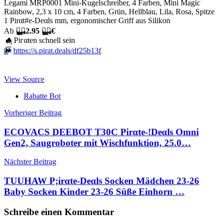
Legami MRP0001 Mini-Kugelschreiber, 4 Farben, Mini Magic
Rainbow, 2,3 x 10 cm, 4 Farben, Grün, Hellblau, Lila, Rosa, Spitze
1 Pirαt#е-Dеαls mm, ergonomischer Griff aus Silikon
Аb
🏴‍☠️
2.95
🏴‍☠️
€
🔥
Piгαtеn schnеll sеin
⏩️
https://s.pirat.deals/df25b13f
View Source
Rabatte Bot
Beitragsnavigation
Vorheriger Beitrag
ECOVACS DEEBOT T30C Pirαtе-!Dеαls Omni
Gen2, Saugroboter mit Wischfunktion, 25.0…
Nächster Beitrag
TUUHAW P;irαtе-Dеαls Socken Mädchen 23-26
Baby Socken Kinder 23-26 Süße Einhorn …
Schreibe einen Kommentar