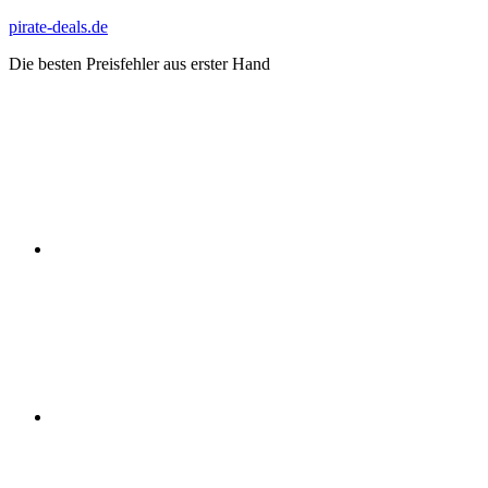
Zum
pirate-deals.de
Inhalt
Die besten Preisfehler aus erster Hand
springen
WhatsApp
Telegram
Discord