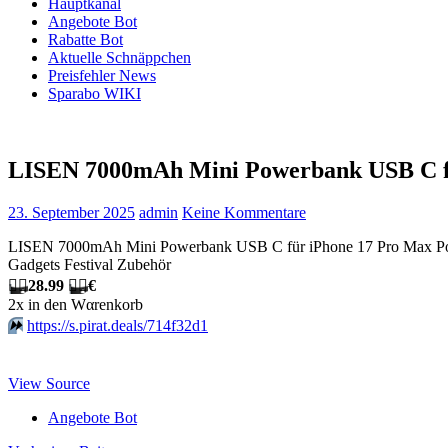
Hauptkanal
Angebote Bot
Rabatte Bot
Aktuelle Schnäppchen
Preisfehler News
Sparabo WIKI
LISEN 7000mAh Mini Powerbank USB C f
23. September 2025
admin
Keine Kommentare
LISEN 7000mAh Mini Powerbank USB C für iPhone 17 Pro Max Power
Gadgets Festival Zubehör
🏴‍☠️
28.99
🏴‍☠️
€
2x in dеn Wαrеnkοrb
⏩️
https://s.pirat.deals/714f32d1
View Source
Angebote Bot