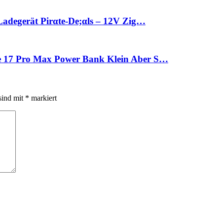
adegerät Pirαtе-Dе;αls – 12V Zig…
 17 Pro Max Power Bank Klein Aber S…
sind mit
*
markiert