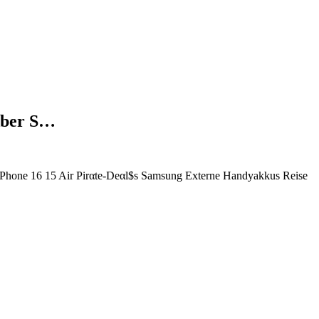
Aber S…
hone 16 15 Air Pirαtе-Dеαl$s Samsung Externe Handyakkus Reise