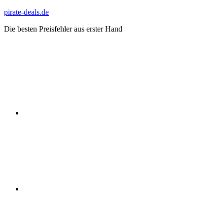
Zum
pirate-deals.de
Inhalt
Die besten Preisfehler aus erster Hand
springen
WhatsApp
Telegram
Discord