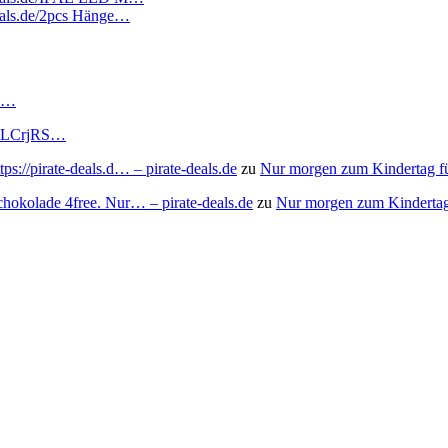
deals.de/2pcs Hänge…
RS…
to/3LCrjRS…
s://pirate-deals.d… – pirate-deals.de
zu
Nur morgen zum Kindertag f
chokolade 4free. Nur… – pirate-deals.de
zu
Nur morgen zum Kindertag