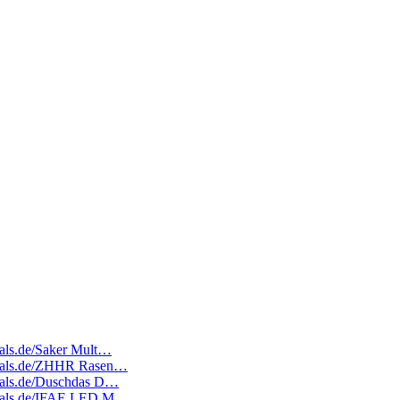
deals.de/Saker Mult…
tedeals.de/ZHHR Rasen…
edeals.de/Duschdas D…
tedeals.de/IFAE LED M…