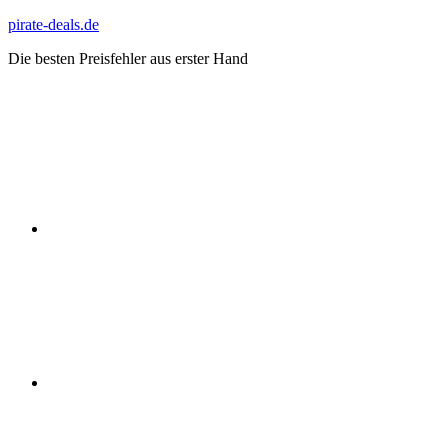
Zum
pirate-deals.de
Inhalt
Die besten Preisfehler aus erster Hand
springen
WhatsApp
Telegram
Discord