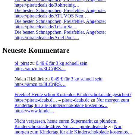
https://piratedeals.de/Rohrreinig…
Die besten Schnäppchen, Preisfehler, Angebote:
https://piratedeals.de/ATUVOS Neu…
Die besten Schnäppchen, Preisfehler, Angebote:
https://piratedeals.de/Tristar Sa…
Die besten Schnäppchen, Preisfehler, Angebote:
https://piratedeals.de/Ariel Pods…
Neueste Kommentare
pl_pirat
zu
0,49 € für 3 kg schnell sein
https://amzn.to/3LCrjRS…
Nalan Hizlitürk
zu
0,49 € für 3 kg schnell sein
https://amzn.to/3LCrjRS…
Freebie! Heute schon Kostenlos Kinderschokolade gesichert?
https://pirate-deals.d… – pirate-deals.de
zu
Nur morgen zum
Kindertag für alle Kinderschokolade kostenlos…
https://www.kinde…
Nicht vergessen, heute euren Supermarkt zu plündern.
Kinderschokolade 4free. Nur… – pirate-deals.de
zu
Nur
morgen zum Kindertag für alle Kinderschokolade kostenlos…