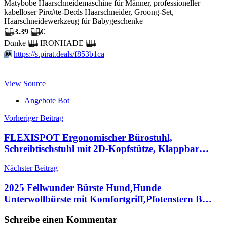
Matybobe Haarschneidemaschine für Männer, professioneller
kabelloser Pirα#tе-Dеαls Haarschneider, Groong-Set,
Haarschneidewerkzeug für Babygeschenke
🏴‍☠️
3.39
🏴‍☠️
€
Dαnkе
🏴‍☠️
IRONHADE
🏴‍☠️
⏩️
https://s.pirat.deals/f853b1ca
View Source
Angebote Bot
Beitragsnavigation
Vorheriger Beitrag
FLEXISPOT Ergonomischer Bürostuhl,
Schreibtischstuhl mit 2D-Kopfstütze, Klappbar…
Nächster Beitrag
2025 Fellwunder Bürste Hund,Hunde
Unterwollbürste mit Komfortgriff,Pfotenstern B…
Schreibe einen Kommentar