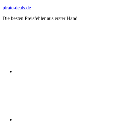
Zum
pirate-deals.de
Inhalt
Die besten Preisfehler aus erster Hand
springen
WhatsApp
Telegram
Discord