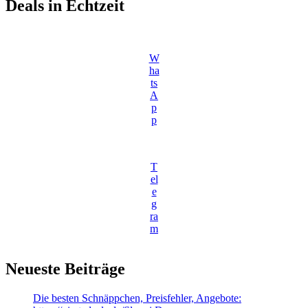
Deals in Echtzeit
W
ha
ts
A
p
p
T
el
e
g
ra
m
Neueste Beiträge
Die besten Schnäppchen, Preisfehler, Angebote: