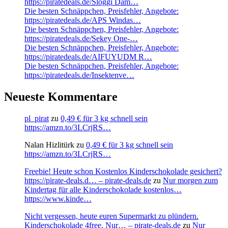
https://piratedeals.de/Sloggi Dam…
Die besten Schnäppchen, Preisfehler, Angebote:
https://piratedeals.de/APS Windas…
Die besten Schnäppchen, Preisfehler, Angebote:
https://piratedeals.de/Sekey One-…
Die besten Schnäppchen, Preisfehler, Angebote:
https://piratedeals.de/AIFUYUDM R…
Die besten Schnäppchen, Preisfehler, Angebote:
https://piratedeals.de/Insektenve…
Neueste Kommentare
pl_pirat
zu
0,49 € für 3 kg schnell sein
https://amzn.to/3LCrjRS…
Nalan Hizlitürk
zu
0,49 € für 3 kg schnell sein
https://amzn.to/3LCrjRS…
Freebie! Heute schon Kostenlos Kinderschokolade gesichert?
https://pirate-deals.d… – pirate-deals.de
zu
Nur morgen zum
Kindertag für alle Kinderschokolade kostenlos…
https://www.kinde…
Nicht vergessen, heute euren Supermarkt zu plündern.
Kinderschokolade 4free. Nur… – pirate-deals.de
zu
Nur