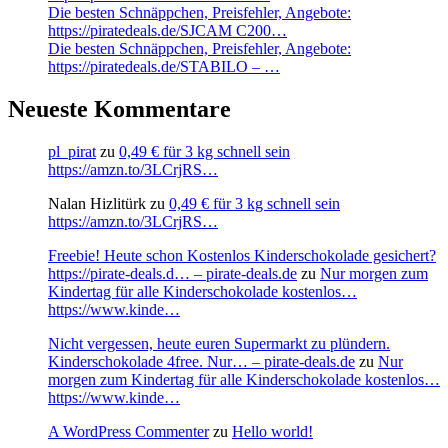
Die besten Schnäppchen, Preisfehler, Angebote:
https://piratedeals.de/SJCAM C200…
Die besten Schnäppchen, Preisfehler, Angebote:
https://piratedeals.de/STABILO – …
Neueste Kommentare
pl_pirat
zu
0,49 € für 3 kg schnell sein
https://amzn.to/3LCrjRS…
Nalan Hizlitürk
zu
0,49 € für 3 kg schnell sein
https://amzn.to/3LCrjRS…
Freebie! Heute schon Kostenlos Kinderschokolade gesichert?
https://pirate-deals.d… – pirate-deals.de
zu
Nur morgen zum
Kindertag für alle Kinderschokolade kostenlos…
https://www.kinde…
Nicht vergessen, heute euren Supermarkt zu plündern.
Kinderschokolade 4free. Nur… – pirate-deals.de
zu
Nur
morgen zum Kindertag für alle Kinderschokolade kostenlos…
https://www.kinde…
A WordPress Commenter
zu
Hello world!