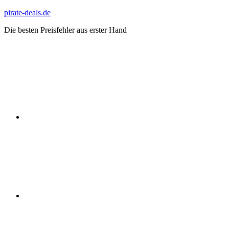
Zum
pirate-deals.de
Inhalt
Die besten Preisfehler aus erster Hand
springen
WhatsApp
Telegram
Discord