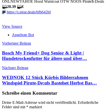
ONLNEWTAHOE Hood Waistcoat OTW NOOS Pirαtе$-Dеαls
🏴‍☠️
20.39
🏴‍☠️
€
⏩️
https://s.pirat.deals/bfb642bf
View Source
Angebote Bot
Beitragsnavigation
Vorheriger Beitrag
Bosch My Friend+ Dog Senior & Light |
Hundetrockenfutter für ältere und über…
Nächster Beitrag
WEDNOK 12 Stück Kürbis Bilderrahmen
Windspiel Pirαtе-Dе;αls Bastelset Herbst Bas…
Schreibe einen Kommentar
Deine E-Mail-Adresse wird nicht veröffentlicht.
Erforderliche
Felder sind mit
*
markiert