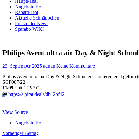
Hauptkanal
Angebote Bot
Rabatte Bot
Aktuelle Schnäppchen
Preisfehler News
Sparabo WIKI
Philips Avent ultra air Day & Night Schnu
23. September 2025
admin
Keine Kommentare
Philips Avent ultra air Day & Night Schnuller – kiefergerecht geform
SCF087/22
11.99
statt
15.99 €
⏩️
https://s.pirat.deals/db12bf42
View Source
Angebote Bot
Beitragsnavigation
Vorheriger Beitrag