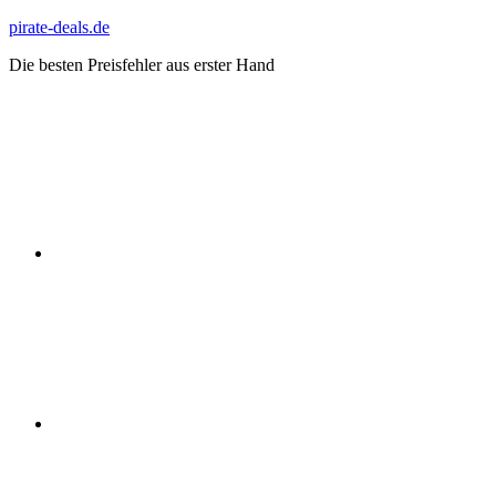
Zum
pirate-deals.de
Inhalt
Die besten Preisfehler aus erster Hand
springen
WhatsApp
Telegram
Discord