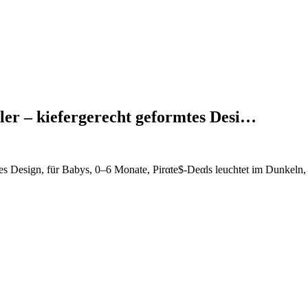
ller – kiefergerecht geformtes Desi…
tes Design, für Babys, 0–6 Monate, Pirαtе$-Dеαls leuchtet im Dunkeln,