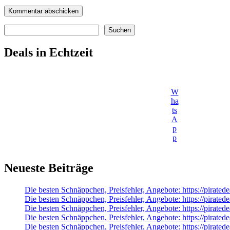
Suchen
Suchen
Deals in Echtzeit
W
ha
ts
A
p
p
Neueste Beiträge
Die besten Schnäppchen, Preisfehler, Angebote: https://pira
Die besten Schnäppchen, Preisfehler, Angebote: https://pira
Die besten Schnäppchen, Preisfehler, Angebote: https://pira
Die besten Schnäppchen, Preisfehler, Angebote: https://pirat
Die besten Schnäppchen, Preisfehler, Angebote: https://pirat