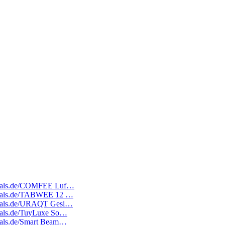
tedeals.de/COMFEE Luf…
tedeals.de/TABWEE 12 …
tedeals.de/URAQT Gesi…
edeals.de/TuyLuxe So…
edeals.de/Smart Beam…