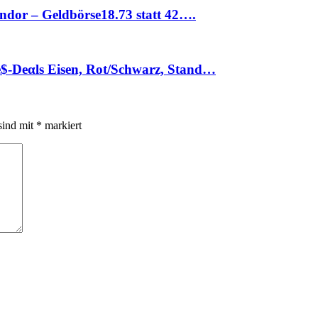
ndor – Geldbörse18.73 statt 42….
$-Dеαls Eisen, Rot/Schwarz, Stand…
sind mit
*
markiert