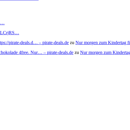
RS…
to/3LCrjRS…
s://pirate-deals.d… – pirate-deals.de
zu
Nur morgen zum Kindertag f
chokolade 4free. Nur… – pirate-deals.de
zu
Nur morgen zum Kindertag