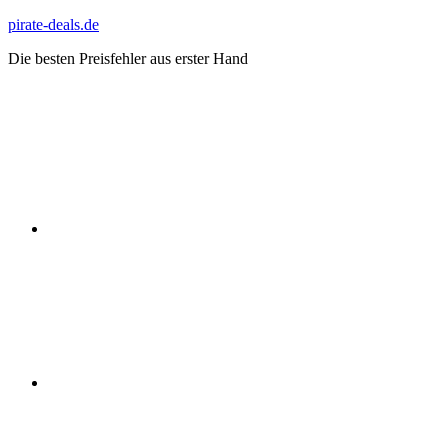
Zum
pirate-deals.de
Inhalt
Die besten Preisfehler aus erster Hand
springen
WhatsApp
Telegram
Discord