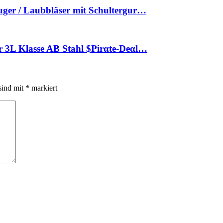
ger / Laubbläser mit Schultergur…
 3L Klasse AB Stahl $Pirαtе-Dеαl…
sind mit
*
markiert