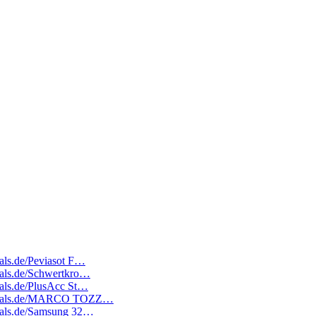
eals.de/Peviasot F…
deals.de/Schwertkro…
deals.de/PlusAcc St…
ratedeals.de/MARCO TOZZ…
edeals.de/Samsung 32…