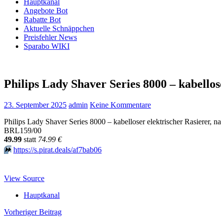
Hauptkanal
Angebote Bot
Rabatte Bot
Aktuelle Schnäppchen
Preisfehler News
Sparabo WIKI
Philips Lady Shaver Series 8000 – kabellos
23. September 2025
admin
Keine Kommentare
Philips Lady Shaver Series 8000 – kabelloser elektrischer Rasierer, 
BRL159/00
49.99
statt
74.99 €
⏩️
https://s.pirat.deals/af7bab06
View Source
Hauptkanal
Beitragsnavigation
Vorheriger Beitrag