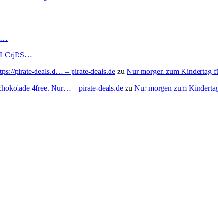
RS…
to/3LCrjRS…
s://pirate-deals.d… – pirate-deals.de
zu
Nur morgen zum Kindertag f
chokolade 4free. Nur… – pirate-deals.de
zu
Nur morgen zum Kindertag