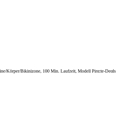
eine/Körper/Bikinizone, 100 Min. Laufzeit, Modell Pirα:tе-Dеαls