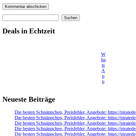
Suchen
Suchen
Deals in Echtzeit
W
ha
ts
A
p
p
Neueste Beiträge
Die besten Schnäppchen, Preisfehler, Angebote: https://pirated
Die besten Schnäppchen, Preisfehler, Angebote: https://pirate
Die besten Schnäppchen, Preisfehler, Angebote: https://pirate
Die besten Schnäppchen, Preisfehler, Angebote: https://pi
Die besten Schnäppchen, Preisfehler, Angebote: https://pirat