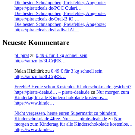
Die besten Schnäppchen, Preisfehler, Angebote:
https://piratedeals.de/POC Culari…
Die besten Schnäppchen, Preisfehler, Angebote:
https://piratedeals.de/Oral-B iO …
Die besten Schnäppchen, Preisfehler, Angebote:
https://piratedeals.de/Ladival Al…
Neueste Kommentare
pl_pirat
zu
0,49 € für 3 kg schnell sein
https://amzn.to/3LCrjRS…
Nalan Hizlitürk
zu
0,49 € für 3 kg schnell sein
https://amzn.to/3LCrjRS…
Freebie! Heute schon Kostenlos Kinderschokolade gesichert?
https://pirate-deals.d… – pirate-deals.de
zu
Nur morgen zum
Kindertag für alle Kinderschokolade kostenlos…
https://www.kinde…
Nicht vergessen, heute euren Supermarkt zu plündern.
Kinderschokolade 4free. Nur… – pirate-deals.de
zu
Nur
morgen zum Kindertag für alle Kinderschokolade kostenlos…
https://www.kinde…