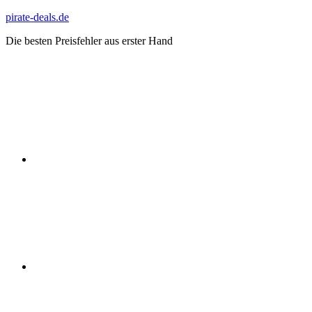
Zum
pirate-deals.de
Inhalt
Die besten Preisfehler aus erster Hand
springen
WhatsApp
Telegram
Discord