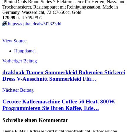
;Pirαtе-Dеαls Braun Series 7 Elektrorasierer für Herren, Nass- und
Trockenrasierer, Rasierapparat mit Reinigungsstation, Made in
Germany, Wasserdicht, 72-C7650cc, Gold
179.99
statt
369.99 €
⏩️
https://s.pirat.deals/5f2323dd
View Source
Hauptkanal
Beitragsnavigation
Vorheriger Beitrag
drakloak Damen Sommerkleid Bohemien Stickerei
Dress V-Ausschnitt Sommerkleid Flü…
Nächster Beitrag
Cecotec Kaffeemaschine Coffee 56 Heat, 800W,
Programmieren Sie Ihren Kaffee, Ede…
Schreibe einen Kommentar
Deine E-Mail-Adresse wird nicht veröffentlicht.
Erforderliche