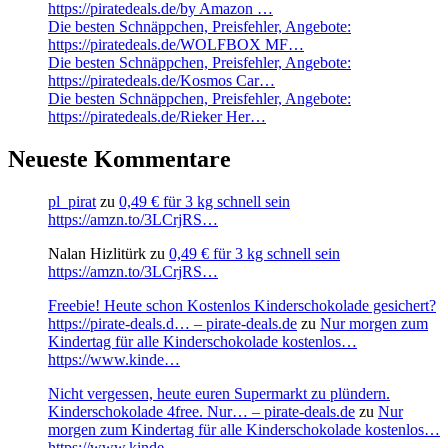
https://piratedeals.de/by Amazon …
Die besten Schnäppchen, Preisfehler, Angebote:
https://piratedeals.de/WOLFBOX MF…
Die besten Schnäppchen, Preisfehler, Angebote:
https://piratedeals.de/Kosmos Car…
Die besten Schnäppchen, Preisfehler, Angebote:
https://piratedeals.de/Rieker Her…
Neueste Kommentare
pl_pirat
zu
0,49 € für 3 kg schnell sein
https://amzn.to/3LCrjRS…
Nalan Hizlitürk
zu
0,49 € für 3 kg schnell sein
https://amzn.to/3LCrjRS…
Freebie! Heute schon Kostenlos Kinderschokolade gesichert?
https://pirate-deals.d… – pirate-deals.de
zu
Nur morgen zum
Kindertag für alle Kinderschokolade kostenlos…
https://www.kinde…
Nicht vergessen, heute euren Supermarkt zu plündern.
Kinderschokolade 4free. Nur… – pirate-deals.de
zu
Nur
morgen zum Kindertag für alle Kinderschokolade kostenlos…
https://www.kinde…