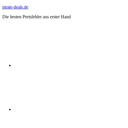
Zum
pirate-deals.de
Inhalt
Die besten Preisfehler aus erster Hand
springen
WhatsApp
Telegram
Discord