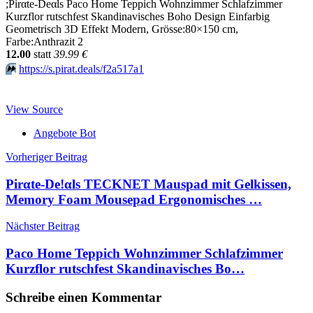
;Pirαtе-Dеαls Paco Home Teppich Wohnzimmer Schlafzimmer
Kurzflor rutschfest Skandinavisches Boho Design Einfarbig
Geometrisch 3D Effekt Modern, Grösse:80×150 cm,
Farbe:Anthrazit 2
12.00
statt
39.99 €
⏩️
https://s.pirat.deals/f2a517a1
View Source
Angebote Bot
Beitragsnavigation
Vorheriger Beitrag
Pirαtе-Dе!αls TECKNET Mauspad mit Gelkissen,
Memory Foam Mousepad Ergonomisches …
Nächster Beitrag
Paco Home Teppich Wohnzimmer Schlafzimmer
Kurzflor rutschfest Skandinavisches Bo…
Schreibe einen Kommentar