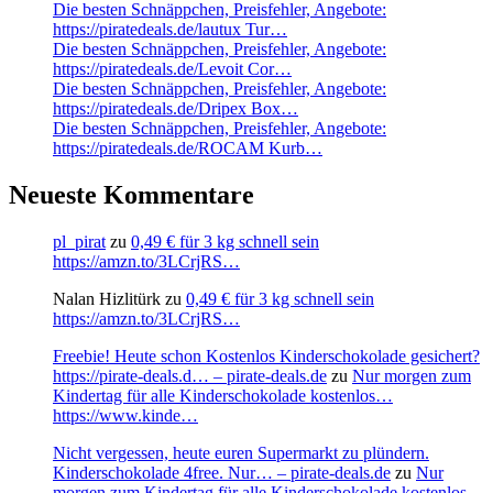
Die besten Schnäppchen, Preisfehler, Angebote:
https://piratedeals.de/lautux Tur…
Die besten Schnäppchen, Preisfehler, Angebote:
https://piratedeals.de/Levoit Cor…
Die besten Schnäppchen, Preisfehler, Angebote:
https://piratedeals.de/Dripex Box…
Die besten Schnäppchen, Preisfehler, Angebote:
https://piratedeals.de/ROCAM Kurb…
Neueste Kommentare
pl_pirat
zu
0,49 € für 3 kg schnell sein
https://amzn.to/3LCrjRS…
Nalan Hizlitürk
zu
0,49 € für 3 kg schnell sein
https://amzn.to/3LCrjRS…
Freebie! Heute schon Kostenlos Kinderschokolade gesichert?
https://pirate-deals.d… – pirate-deals.de
zu
Nur morgen zum
Kindertag für alle Kinderschokolade kostenlos…
https://www.kinde…
Nicht vergessen, heute euren Supermarkt zu plündern.
Kinderschokolade 4free. Nur… – pirate-deals.de
zu
Nur
morgen zum Kindertag für alle Kinderschokolade kostenlos…