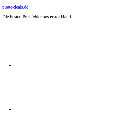
Zum
pirate-deals.de
Inhalt
Die besten Preisfehler aus erster Hand
springen
WhatsApp
Telegram
Discord