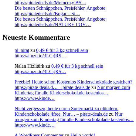
https://piratedeals.de/Momcozy BS…
Die besten Schnäppchen, Preisfehler, Angebote:
https://piratedeals.de/Bogar – Si…
Die besten Schnäppchen, Preisfehler, Angebote:
https://piratedeals.de/NATURE LOV…
Neueste Kommentare
pl_pirat
zu
0,49 € für 3 kg schnell sein
https://amzn.to/3LCrjRS…
Nalan Hizlitürk
zu
0,49 € für 3 kg schnell sein
https://amzn.to/3LCrjRS…
Freebie! Heute schon Kostenlos Kinderschokolade gesichert?
https://pirate-deals.d… – pirate-deals.de
zu
Nur morgen zum
Kindertag für alle Kinderschokolade kostenlos…
https://www.kinde…
Nicht vergessen, heute euren Supermarkt zu plündern.
Kinderschokolade 4free. Nur… – pirate-deals.de
zu
Nur
morgen zum Kindertag für alle Kinderschokolade kostenlos…
https://www.kinde…
A WordPress Commenter
zu
Hello world!