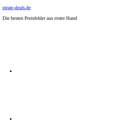
Zum
pirate-deals.de
Inhalt
Die besten Preisfehler aus erster Hand
springen
WhatsApp
Telegram
Discord