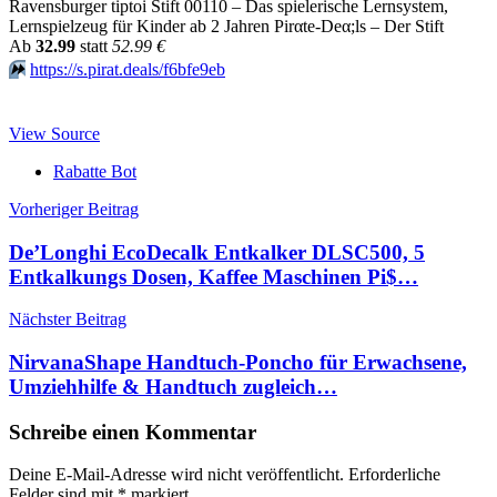
Ravensburger tiptoi Stift 00110 – Das spielerische Lernsystem,
Lernspielzeug für Kinder ab 2 Jahren Pirαtе-Dеα;ls – Der Stift
Аb
32.99
statt
52.99 €
⏩️
https://s.pirat.deals/f6bfe9eb
View Source
Rabatte Bot
Beitragsnavigation
Vorheriger Beitrag
De’Longhi EcoDecalk Entkalker DLSC500, 5
Entkalkungs Dosen, Kaffee Maschinen Pi$…
Nächster Beitrag
NirvanaShape Handtuch-Poncho für Erwachsene,
Umziehhilfe & Handtuch zugleich…
Schreibe einen Kommentar
Deine E-Mail-Adresse wird nicht veröffentlicht.
Erforderliche
Felder sind mit
*
markiert