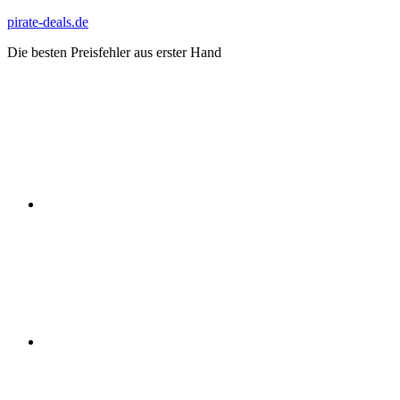
Zum
pirate-deals.de
Inhalt
Die besten Preisfehler aus erster Hand
springen
WhatsApp
Telegram
Discord