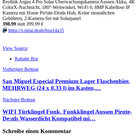
Reolink Argus 4 Pro Solar Überwachungskamera Aussen Akku, 4K
ColorX-Nachtsicht, 180°-Weitwinkel, Wi-Fi 6, 8MP Kabellose IP
Kamera mit Home Pir!αtе-Dеαls Hub, Keine monatlichen
Gebühren, 2-Kamera-Set mit Solarpanel
398.99
statt
399.99 €
⏩️
https://s.pirat.deals/bea1da35
View Source
Rabatte Bot
Beitragsnavigation
Vorheriger Beitrag
San Miguel Especial Premium Lager Flaschenbier,
MEHRWEG (24 x 0.33 l) im Kasten,…
Nächster Beitrag
WIFI Türklingel Funk, Funkklingel Aussen Pirαtе-
Dе:αls Wasserdicht Kompatibel mi…
Schreibe einen Kommentar