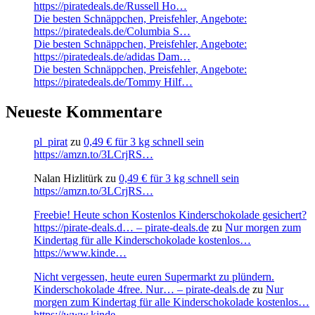
https://piratedeals.de/Russell Ho…
Die besten Schnäppchen, Preisfehler, Angebote:
https://piratedeals.de/Columbia S…
Die besten Schnäppchen, Preisfehler, Angebote:
https://piratedeals.de/adidas Dam…
Die besten Schnäppchen, Preisfehler, Angebote:
https://piratedeals.de/Tommy Hilf…
Neueste Kommentare
pl_pirat
zu
0,49 € für 3 kg schnell sein
https://amzn.to/3LCrjRS…
Nalan Hizlitürk
zu
0,49 € für 3 kg schnell sein
https://amzn.to/3LCrjRS…
Freebie! Heute schon Kostenlos Kinderschokolade gesichert?
https://pirate-deals.d… – pirate-deals.de
zu
Nur morgen zum
Kindertag für alle Kinderschokolade kostenlos…
https://www.kinde…
Nicht vergessen, heute euren Supermarkt zu plündern.
Kinderschokolade 4free. Nur… – pirate-deals.de
zu
Nur
morgen zum Kindertag für alle Kinderschokolade kostenlos…
https://www.kinde…