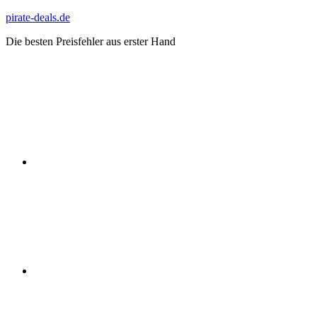
Zum
pirate-deals.de
Inhalt
Die besten Preisfehler aus erster Hand
springen
WhatsApp
Telegram
Discord