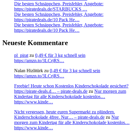
Die besten Schnäppchen, Preisfehler, Angebote:
https://piratedeals.de/STARBUCKS …
Die besten Schnäppchen, Preisfehler, Angebote:
https://piratedeals.de/10 Pack He…
Die besten Schnäppchen, Preisfehler, Angebote:
https://piratedeals.de/10 Pack He…
Neueste Kommentare
pl_pirat
zu
0,49 € für 3 kg schnell sein
https://amzn.to/3LCrjRS…
Nalan Hizlitürk
zu
0,49 € für 3 kg schnell sein
https://amzn.to/3LCrjRS…
Freebie! Heute schon Kostenlos Kinderschokolade gesichert?
https://pirate-deals.d… – pirate-deals.de
zu
Nur morgen zum
Kindertag für alle Kinderschokolade kostenlos…
https://www.kinde…
Nicht vergessen, heute euren Supermarkt zu plündern.
Kinderschokolade 4free. Nur… – pirate-deals.de
zu
Nur
morgen zum Kindertag für alle Kinderschokolade kostenlos…
https://www.kinde…