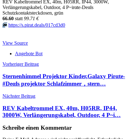
REV Kabeltrommel EX, 40m, H05RR, IP44, 3000W,
Verlängerungskabel, Outdoor, 4 P~irαtе-Dеαls
Schutzkontaktsteckdosen, grün
66.60
statt
99.71 €
⏩️
https://s.pirat.deals/017cd3d0
View Source
Angebote Bot
Beitragsnavigation
Vorheriger Beitrag
Sternenhimmel Projektor Kinder,Galaxy Pirαtе-
#Dеαls projektor Schlafzimmer，stern…
Nächster Beitrag
REV Kabeltrommel EX, 40m, H05RR, IP44,
3000W, Verlängerungskabel, Outdoor, 4 P~i…
Schreibe einen Kommentar