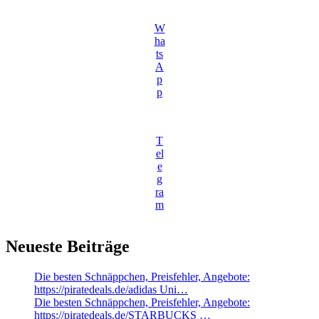
W
ha
ts
A
p
p
T
el
e
g
ra
m
Neueste Beiträge
Die besten Schnäppchen, Preisfehler, Angebote:
https://piratedeals.de/adidas Uni…
Die besten Schnäppchen, Preisfehler, Angebote:
https://piratedeals.de/STARBUCKS …