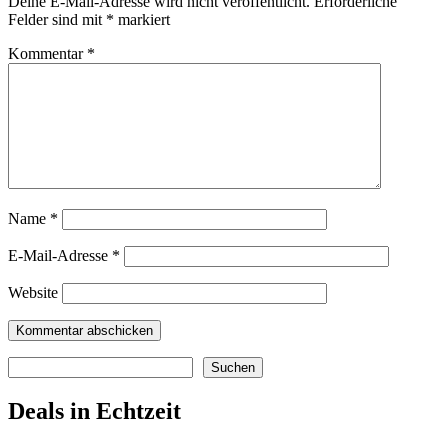
Deine E-Mail-Adresse wird nicht veröffentlicht.
Erforderliche
Felder sind mit
*
markiert
Kommentar
*
Name
*
E-Mail-Adresse
*
Website
Suchen
Suchen
Deals in Echtzeit