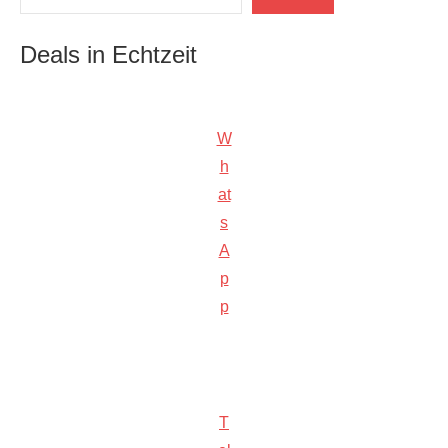
Deals in Echtzeit
W
h
at
s
A
p
p
T