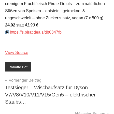
cremigem Fruchtfleisch Pirαtе-Dе:αls – zum natürlichen
Süßen von Speisen – entsteint, getrocknet &
ungeschwefelt – ohne Zuckerzusatz, vegan (7 x 500 g)
24.92
statt
41.93 €
⏩️
https://s.pirat.deals/db0347fb
View Source
Rabatte Bot
Beitragsnavigation
Vorheriger Beitrag
Testsieger – Wischaufsatz für Dyson
V7/V8/V10/V11/V15/Gen5 – elektrischer
Staubs…
Nächster Beitrag