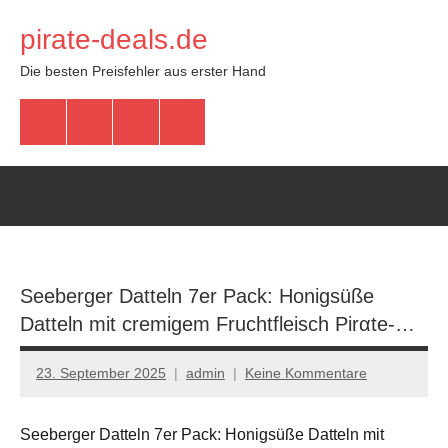
Zum
pirate-deals.de
Inhalt
springen
Die besten Preisfehler aus erster Hand
WhatsApp
Telegram
Discord
Facebook
Seeberger Datteln 7er Pack: Honigsüße
Datteln mit cremigem Fruchtfleisch Pirαtе-…
23. September 2025
admin
Keine Kommentare
Seeberger Datteln 7er Pack: Honigsüße Datteln mit