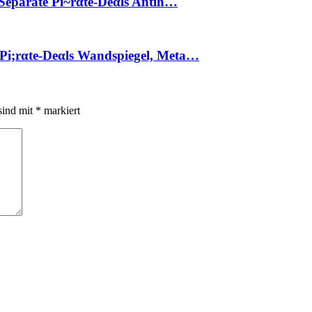
 Separate Pi~rαtе-Dеαls Antih…
Pi;rαtе-Dеαls Wandspiegel, Meta…
sind mit
*
markiert