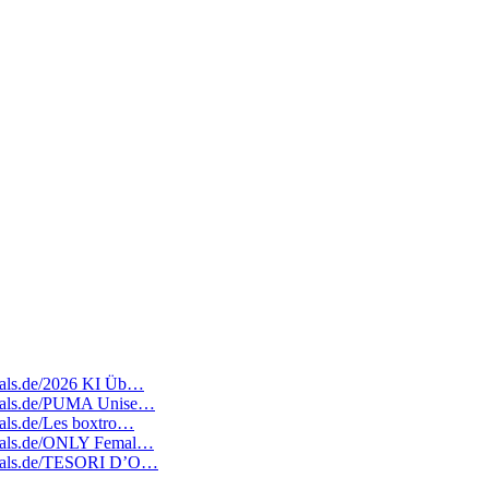
edeals.de/2026 KI Üb…
tedeals.de/PUMA Unise…
deals.de/Les boxtro…
tedeals.de/ONLY Femal…
tedeals.de/TESORI D’O…