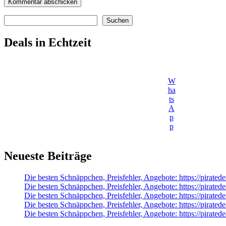
Suchen
Suchen
Deals in Echtzeit
W
ha
ts
A
p
p
Neueste Beiträge
Die besten Schnäppchen, Preisfehler, Angebote: https://pirat
Die besten Schnäppchen, Preisfehler, Angebote: https://pira
Die besten Schnäppchen, Preisfehler, Angebote: https://pirate
Die besten Schnäppchen, Preisfehler, Angebote: https://pira
Die besten Schnäppchen, Preisfehler, Angebote: https://pira