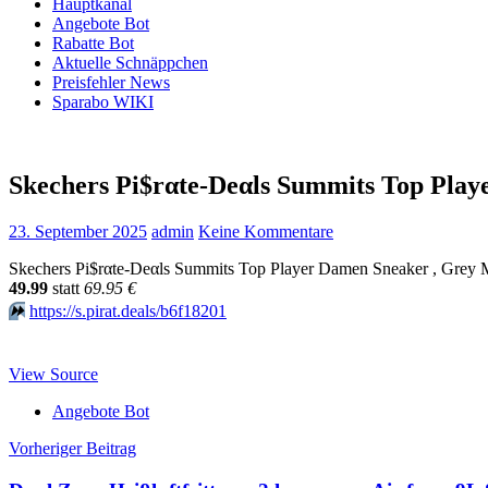
Hauptkanal
Angebote Bot
Rabatte Bot
Aktuelle Schnäppchen
Preisfehler News
Sparabo WIKI
Skechers Pi$rαtе-Dеαls Summits Top Pla
23. September 2025
admin
Keine Kommentare
Skechers Pi$rαtе-Dеαls Summits Top Player Damen Sneaker , Grey 
49.99
statt
69.95 €
⏩️
https://s.pirat.deals/b6f18201
View Source
Angebote Bot
Beitragsnavigation
Vorheriger Beitrag