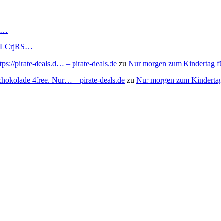
RS…
to/3LCrjRS…
s://pirate-deals.d… – pirate-deals.de
zu
Nur morgen zum Kindertag f
chokolade 4free. Nur… – pirate-deals.de
zu
Nur morgen zum Kindertag