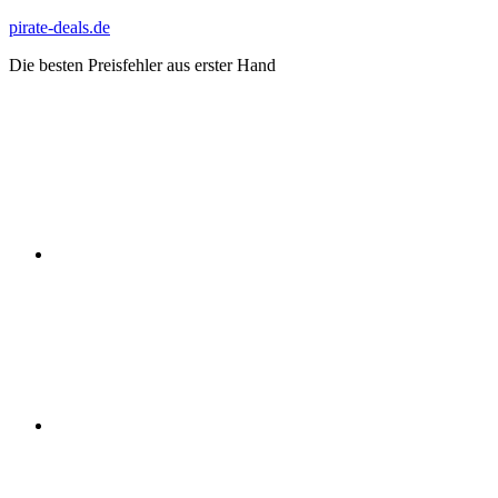
Zum
pirate-deals.de
Inhalt
Die besten Preisfehler aus erster Hand
springen
WhatsApp
Telegram
Discord