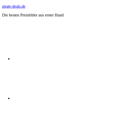
Zum
pirate-deals.de
Inhalt
Die besten Preisfehler aus erster Hand
springen
WhatsApp
Telegram
Discord