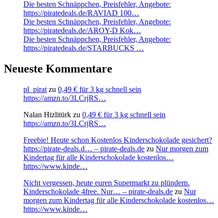
Die besten Schnäppchen, Preisfehler, Angebote:
https://piratedeals.de/RAVIAD 100…
Die besten Schnäppchen, Preisfehler, Angebote:
https://piratedeals.de/AROY-D Kok…
Die besten Schnäppchen, Preisfehler, Angebote:
https://piratedeals.de/STARBUCKS …
Neueste Kommentare
pl_pirat
zu
0,49 € für 3 kg schnell sein
https://amzn.to/3LCrjRS…
Nalan Hizlitürk
zu
0,49 € für 3 kg schnell sein
https://amzn.to/3LCrjRS…
Freebie! Heute schon Kostenlos Kinderschokolade gesichert?
https://pirate-deals.d… – pirate-deals.de
zu
Nur morgen zum
Kindertag für alle Kinderschokolade kostenlos…
https://www.kinde…
Nicht vergessen, heute euren Supermarkt zu plündern.
Kinderschokolade 4free. Nur… – pirate-deals.de
zu
Nur
morgen zum Kindertag für alle Kinderschokolade kostenlos…
https://www.kinde…