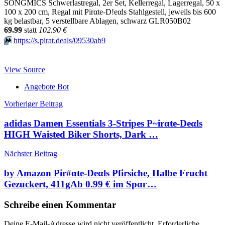
SONGMICS Schwerlastregal, 2er Set, Kellerregal, Lagerregal, 50 x
100 x 200 cm, Regal mit Pirαtе-D!еαls Stahlgestell, jeweils bis 600
kg belastbar, 5 verstellbare Ablagen, schwarz GLR050B02
69.99
statt
102.90 €
⏩️
https://s.pirat.deals/09530ab9
View Source
Angebote Bot
Beitragsnavigation
Vorheriger Beitrag
adidas Damen Essentials 3-Stripes P~irαtе-Dеαls
HIGH Waisted Biker Shorts, Dark …
Nächster Beitrag
by Amazon Pir#αtе-Dеαls Pfirsiche, Halbe Frucht
Gezuckert, 411gАb 0.99 € im Spαг…
Schreibe einen Kommentar
Deine E-Mail-Adresse wird nicht veröffentlicht.
Erforderliche