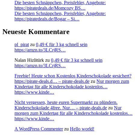
Die besten Schnäppchen, Preisfehler, Angebote:
https://piratedeals.de/Momcozy BS…
Die besten Schnäppchen, Preisfehler, Angebote:
https://piratedeals.de/Bogar – Si…
Neueste Kommentare
pl_pirat
zu
0,49 € für 3 kg schnell sein
https://amzn.to/3LCrjRS…
Nalan Hizlitürk
zu
0,49 € für 3 kg schnell sein
https://amzn.to/3LCrjRS…
Freebie! Heute schon Kostenlos Kinderschokolade gesichert?
https://pirate-deals.d… – pirate-deals.de
zu
Nur morgen zum
Kindertag für alle Kinderschokolade kostenlos…
https://www.kinde…
Nicht vergessen, heute euren Supermarkt zu plündern.
Kinderschokolade 4free. Nur… – pirate-deals.de
zu
Nur
morgen zum Kindertag für alle Kinderschokolade kostenlos…
https://www.kinde…
A WordPress Commenter
zu
Hello world!