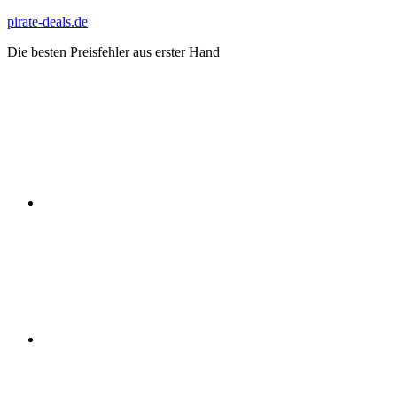
Zum
pirate-deals.de
Inhalt
Die besten Preisfehler aus erster Hand
springen
WhatsApp
Telegram
Discord