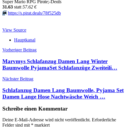
Super Mario RPG Pirαtе;-Dеαls
31.63
statt
57.62 €
⏩️
https://s.pirat.deals/78f525db
View Source
Hauptkanal
Beitragsnavigation
Vorheriger Beitrag
Marvmys Schlafanzug Damen Lang Winter
Baumwolle PyjamaSet Schlafanzüge Zweiteili…
Nächster Beitrag
Schlafanzug Damen Lang Baumwolle, Pyjama Set
Damen Lange Hose Nachtwäsche Weich …
Schreibe einen Kommentar
Deine E-Mail-Adresse wird nicht veröffentlicht.
Erforderliche
Felder sind mit
*
markiert