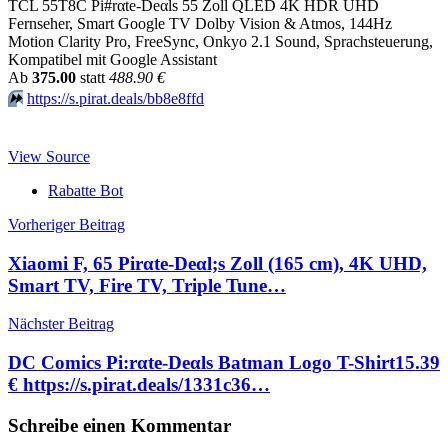
TCL 55T8C Pi#rαtе-Dеαls 55 Zoll QLED 4K HDR UHD
Fernseher, Smart Google TV Dolby Vision & Atmos, 144Hz
Motion Clarity Pro, FreeSync, Onkyo 2.1 Sound, Sprachsteuerung,
Kompatibel mit Google Assistant
Аb
375.00
statt
488.90 €
⏩️
https://s.pirat.deals/bb8e8ffd
View Source
Rabatte Bot
Beitragsnavigation
Vorheriger Beitrag
Xiaomi F, 65 Pirαtе-Dеαl;s Zoll (165 cm), 4K UHD,
Smart TV, Fire TV, Triple Tune…
Nächster Beitrag
DC Comics Pi:rαtе-Dеαls Batman Logo T-Shirt15.39
€ https://s.pirat.deals/1331c36…
Schreibe einen Kommentar