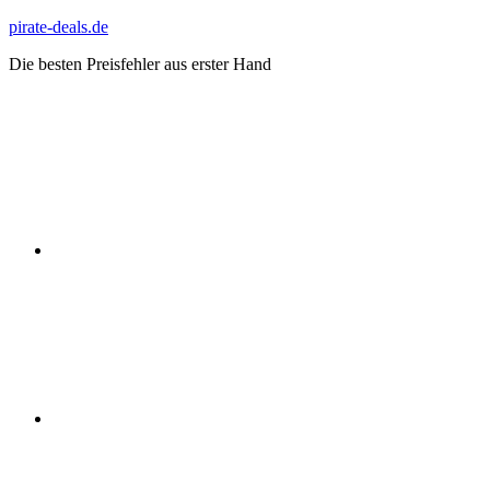
Zum
pirate-deals.de
Inhalt
Die besten Preisfehler aus erster Hand
springen
WhatsApp
Telegram
Discord