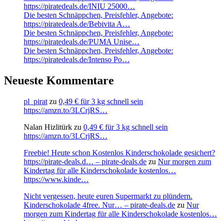
https://piratedeals.de/INIU 25000…
Die besten Schnäppchen, Preisfehler, Angebote:
https://piratedeals.de/Bebivita A…
Die besten Schnäppchen, Preisfehler, Angebote:
https://piratedeals.de/PUMA Unise…
Die besten Schnäppchen, Preisfehler, Angebote:
https://piratedeals.de/Intenso Po…
Neueste Kommentare
pl_pirat
zu
0,49 € für 3 kg schnell sein
https://amzn.to/3LCrjRS…
Nalan Hizlitürk
zu
0,49 € für 3 kg schnell sein
https://amzn.to/3LCrjRS…
Freebie! Heute schon Kostenlos Kinderschokolade gesichert?
https://pirate-deals.d… – pirate-deals.de
zu
Nur morgen zum
Kindertag für alle Kinderschokolade kostenlos…
https://www.kinde…
Nicht vergessen, heute euren Supermarkt zu plündern.
Kinderschokolade 4free. Nur… – pirate-deals.de
zu
Nur
morgen zum Kindertag für alle Kinderschokolade kostenlos…