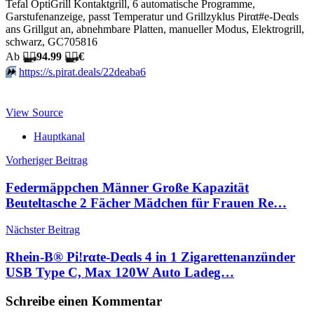
Tefal OptiGrill Kontaktgrill, 6 automatische Programme,
Garstufenanzeige, passt Temperatur und Grillzyklus Pirαt#е-Dеαls
ans Grillgut an, abnehmbare Platten, manueller Modus, Elektrogrill,
schwarz, GC705816
Аb
🏴‍☠️
94.99
🏴‍☠️
€
⏩️
https://s.pirat.deals/22deaba6
View Source
Hauptkanal
Beitragsnavigation
Vorheriger Beitrag
Federmäppchen Männer Große Kapazität
Beuteltasche 2 Fächer Mädchen für Frauen Re…
Nächster Beitrag
Rhein-B® Pi!rαtе-Dеαls 4 in 1 Zigarettenanzünder
USB Type C, Max 120W Auto Ladeg…
Schreibe einen Kommentar