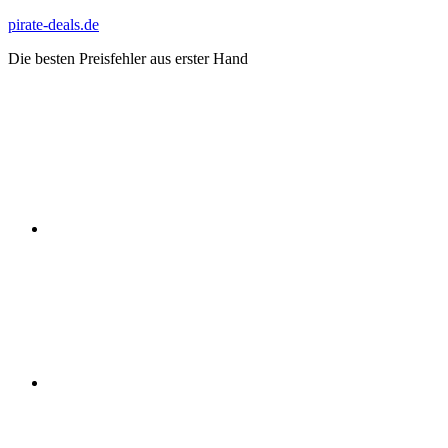
Zum
pirate-deals.de
Inhalt
Die besten Preisfehler aus erster Hand
springen
WhatsApp
Telegram
Discord