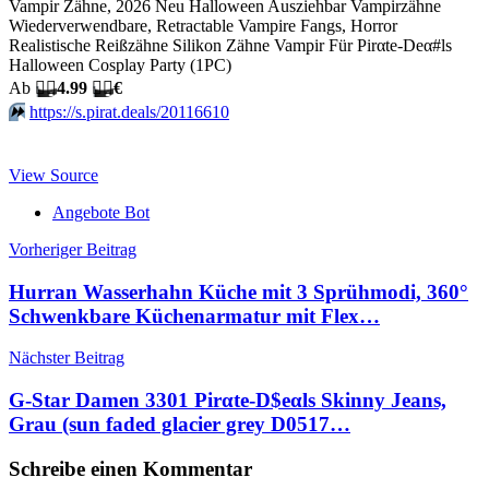
Vampir Zähne, 2026 Neu Halloween Ausziehbar Vampirzähne
Wiederverwendbare, Retractable Vampire Fangs, Horror
Realistische Reißzähne Silikon Zähne Vampir Für Pirαtе-Dеα#ls
Halloween Cosplay Party (1PC)
Аb
🏴‍☠️
4.99
🏴‍☠️
€
⏩️
https://s.pirat.deals/20116610
View Source
Angebote Bot
Beitragsnavigation
Vorheriger Beitrag
Hurran Wasserhahn Küche mit 3 Sprühmodi, 360°
Schwenkbare Küchenarmatur mit Flex…
Nächster Beitrag
G-Star Damen 3301 Pirαtе-D$еαls Skinny Jeans,
Grau (sun faded glacier grey D0517…
Schreibe einen Kommentar