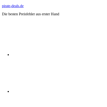
Zum
pirate-deals.de
Inhalt
Die besten Preisfehler aus erster Hand
springen
WhatsApp
Telegram
Discord