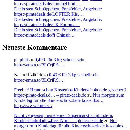
https://piratedeals.de/hummel hml…
Die besten Schnäppchen, Preisfehler, Angebote:
https://piratedeals.de/LOFTER Kis…
Die besten Schnäppchen, Preisfehler, Angebote:
https://piratedeals.de/CK Formula…
Die besten Schnäppchen, Preisfehler, Angebote:
https://piratedeals.de/ff Chipsfr…
Neueste Kommentare
pl_pirat
zu
0,49 € für 3 kg schnell sein
https://amzn.to/3LCrjRS…
Nalan Hizlitürk
zu
0,49 € für 3 kg schnell sein
https://amzn.to/3LCrjRS…
Freebie! Heute schon Kostenlos Kinderschokolade gesichert?
https://pirate-deals.d… – pirate-deals.de
zu
Nur morgen zum
Kindertag für alle Kinderschokolade kostenlos…
https://www.kinde…
Nicht vergessen, heute euren Supermarkt zu plündern.
Kinderschokolade 4free. Nur… – pirate-deals.de
zu
Nur
morgen zum Kindertag für alle Kinderschokolade kostenlos…