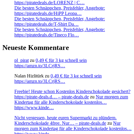
https://piratedeals.de/LORENZ | C…
Die besten Schnäppchen, Preisfehler, Angebote:
https://piratedeals.de/HiPP Leopa…
Die besten Schnäppchen, Preisfehler, Angebote:
https://piratedeals.de/T-Shirt Da…
Die besten Schnäppchen, Preisfehler, Angebote:
https://piratedeals.de/Tineco Flo…
Neueste Kommentare
pl_pirat
zu
0,49 € für 3 kg schnell sein
https://amzn.to/3LCrjRS…
Nalan Hizlitürk
zu
0,49 € für 3 kg schnell sein
https://amzn.to/3LCrjRS…
Freebie! Heute schon Kostenlos Kinderschokolade gesichert?
https://pirate-deals.d… – pirate-deals.de
zu
Nur morgen zum
Kindertag für alle Kinderschokolade kostenlos…
https://www.kinde…
Nicht vergessen, heute euren Supermarkt zu plündern.
Kinderschokolade 4free. Nur… – pirate-deals.de
zu
Nur
morgen zum Kindertag für alle Kinderschokolade kostenlos…
https://www.kinde…