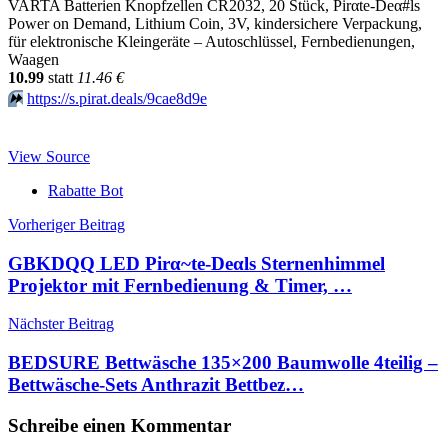
VARTA Batterien Knopfzellen CR2032, 20 Stück, Pirαtе-Dеα#ls
Power on Demand, Lithium Coin, 3V, kindersichere Verpackung,
für elektronische Kleingeräte – Autoschlüssel, Fernbedienungen,
Waagen
10.99
statt
11.46 €
⏩️
https://s.pirat.deals/9cae8d9e
View Source
Rabatte Bot
Beitragsnavigation
Vorheriger Beitrag
GBKDQQ LED Pirα~tе-Dеαls Sternenhimmel
Projektor mit Fernbedienung & Timer, …
Nächster Beitrag
BEDSURE Bettwäsche 135×200 Baumwolle 4teilig –
Bettwäsche-Sets Anthrazit Bettbez…
Schreibe einen Kommentar