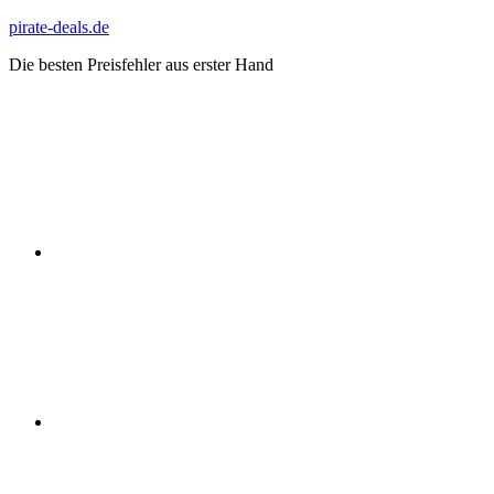
Zum
pirate-deals.de
Inhalt
Die besten Preisfehler aus erster Hand
springen
WhatsApp
Telegram
Discord