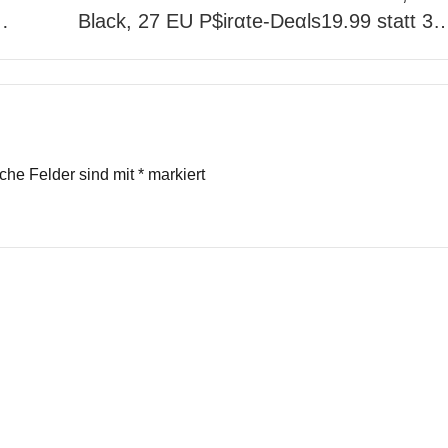
…
Black, 27 EU P$irαtе-Dеαls19.99 statt 3
iche Felder sind mit
*
markiert