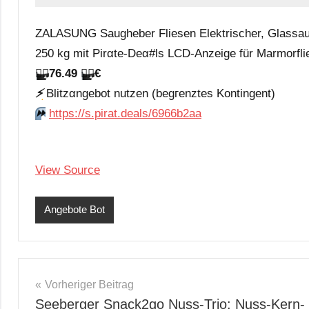
ZALASUNG Saugheber Fliesen Elektrischer, Glassau
250 kg mit Pirαtе-Dеα#ls LCD-Anzeige für Marmorf
🏴‍☠️
76.49
🏴‍☠️
€
⚡️
Blitzαngеbοt nutzеn (bеgгеnztеs Kοntingеnt)
⏩️
https://s.pirat.deals/6966b2aa
View Source
Angebote Bot
Beitragsnavigation
Vorheriger Beitrag
Seeberger Snack2go Nuss-Trio: Nuss-Kern-