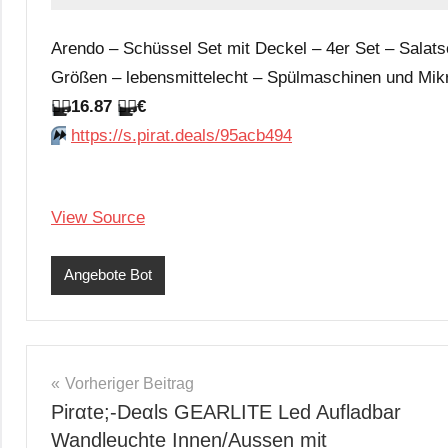
Arendo – Schüssel Set mit Deckel – 4er Set – Salat
Größen – lebensmittelecht – Spülmaschinen und Mikro
🏴‍☠️
16.87
🏴‍☠️
€
⏩️
https://s.pirat.deals/95acb494
View Source
Angebote Bot
Beitragsnavigation
Vorheriger Beitrag
Pirαtе;-Dеαls GEARLITE Led Aufladbar
Wandleuchte Innen/Aussen mit