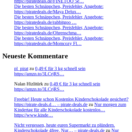
https://piratedeals.de/FINETOO 5e…
Die besten Schnäppchen, Preisfehler, Angebote:
https://piratedeals.de/Maya Delux…
Die besten Schnäppchen, Preisfehler, Angebote:
https://piratedeals.de/rabbitgoo …
Die besten Schnäppchen, Preisfehler, Angebote:
https://piratedeals.de/Ohrenschma…
Die besten Schnäppchen, Preisfehler, Angebote:
https://piratedeals.de/Momcozy Fl…
Neueste Kommentare
pl_pirat
zu
0,49 € für 3 kg schnell sein
https://amzn.to/3LCrjRS…
Nalan Hizlitürk
zu
0,49 € für 3 kg schnell sein
https://amzn.to/3LCrjRS…
Freebie! Heute schon Kostenlos Kinderschokolade gesichert?
https://pirate-deals.d… – pirate-deals.de
zu
Nur morgen zum
Kindertag für alle Kinderschokolade kostenlos…
https://www.kinde…
Nicht vergessen, heute euren Supermarkt zu plündern.
Kinderschokolade 4free. Nur… – pirate-deals.de
zu
Nur