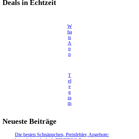
Deals in Echtzeit
W
ha
ts
A
p
p
T
el
e
g
ra
m
Neueste Beiträge
Die besten Schnäppchen, Preisfehler, Angebote: