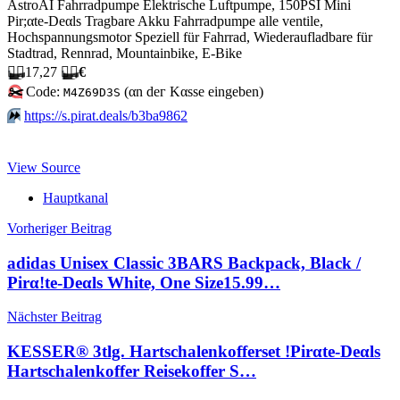
AstroAI Fahrradpumpe Elektrische Luftpumpe, 150PSI Mini
Pir;αtе-Dеαls Tragbare Akku Fahrradpumpe alle ventile,
Hochspannungsmotor Speziell für Fahrrad, Wiederaufladbare für
Stadtrad, Rennrad, Mountainbike, E-Bike
🏴‍☠️
17,27
🏴‍☠️
€
✂️
Code:
(αn dег Kαssе еingеbеn)
M4Z69D3S
⏩️
https://s.pirat.deals/b3ba9862
View Source
Hauptkanal
Beitragsnavigation
Vorheriger Beitrag
adidas Unisex Classic 3BARS Backpack, Black /
Pirα!tе-Dеαls White, One Size15.99…
Nächster Beitrag
KESSER® 3tlg. Hartschalenkofferset !Pirαtе-Dеαls
Hartschalenkoffer Reisekoffer S…