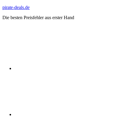
Zum
pirate-deals.de
Inhalt
Die besten Preisfehler aus erster Hand
springen
WhatsApp
Telegram
Discord