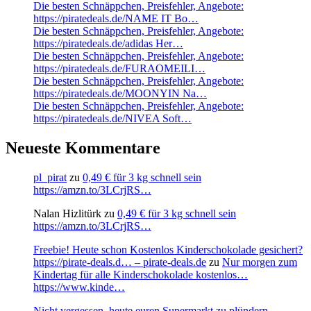
Die besten Schnäppchen, Preisfehler, Angebote:
https://piratedeals.de/NAME IT Bo…
Die besten Schnäppchen, Preisfehler, Angebote:
https://piratedeals.de/adidas Her…
Die besten Schnäppchen, Preisfehler, Angebote:
https://piratedeals.de/FURAOMEILI…
Die besten Schnäppchen, Preisfehler, Angebote:
https://piratedeals.de/MOONYIN Na…
Die besten Schnäppchen, Preisfehler, Angebote:
https://piratedeals.de/NIVEA Soft…
Neueste Kommentare
pl_pirat
zu
0,49 € für 3 kg schnell sein
https://amzn.to/3LCrjRS…
Nalan Hizlitürk
zu
0,49 € für 3 kg schnell sein
https://amzn.to/3LCrjRS…
Freebie! Heute schon Kostenlos Kinderschokolade gesichert?
https://pirate-deals.d… – pirate-deals.de
zu
Nur morgen zum
Kindertag für alle Kinderschokolade kostenlos…
https://www.kinde…
Nicht vergessen, heute euren Supermarkt zu plündern.