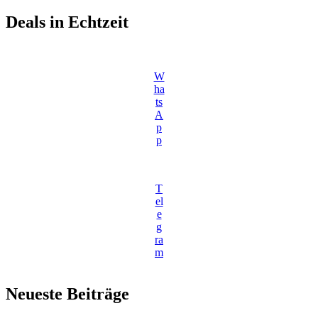
Deals in Echtzeit
W
ha
ts
A
p
p
T
el
e
g
ra
m
Neueste Beiträge