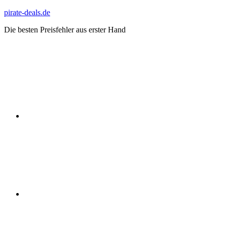
Zum
pirate-deals.de
Inhalt
Die besten Preisfehler aus erster Hand
springen
WhatsApp
Telegram
Discord