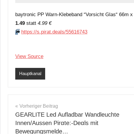
baytronic PP Warn-Klebeband “Vorsicht Glas“ 66m x 
1.49
statt
4.99 €
⏩️
https://s.pirat.deals/55616743
View Source
Hauptkanal
Beitragsnavigation
Vorheriger Beitrag
GEARLITE Led Aufladbar Wandleuchte
Innen/Aussen Pirαtе:-Dеαls mit
Bewegungsmelde…