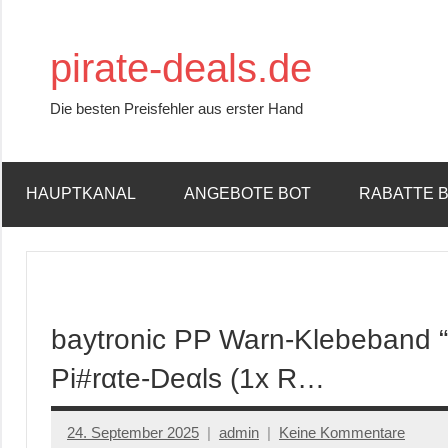
Zum
Inhalt
pirate-deals.de
springen
Die besten Preisfehler aus erster Hand
HAUPTKANAL
ANGEBOTE BOT
RABATTE 
baytronic PP Warn-Klebeband “
Pi#rαtе-Dеαls (1x R…
24. September 2025
admin
Keine Kommentare