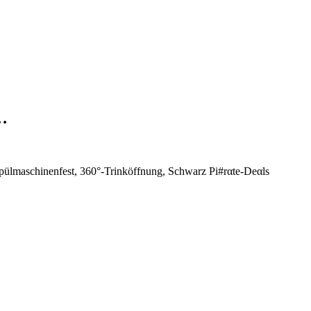
…
spülmaschinenfest, 360°-Trinköffnung, Schwarz Pi#rαtе-Dеαls