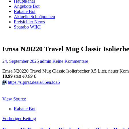
Hauptkanal
Angebote Bot
Rabatte Bot
Aktuelle Schnäppchen
Preisfehler News
Sparabo WIKI
Emsa N20220 Travel Mug Classic Isolierb
24. September 2025
admin
Keine Kommentare
Emsa N20220 Travel Mug Classic Isolierbecher 0,5 Liter, neuer Komf
18.99
statt
40.99 €
⏩️
https://s.pirat.deals/85ea3da5
View Source
Rabatte Bot
Beitragsnavigation
Vorheriger Beitrag