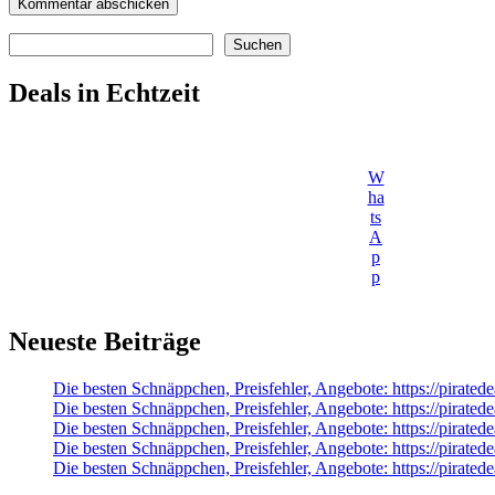
Suchen
Suchen
Deals in Echtzeit
W
ha
ts
A
p
p
Neueste Beiträge
Die besten Schnäppchen, Preisfehler, Angebote: https://pirate
Die besten Schnäppchen, Preisfehler, Angebote: https://pirated
Die besten Schnäppchen, Preisfehler, Angebote: https://pirat
Die besten Schnäppchen, Preisfehler, Angebote: https://pira
Die besten Schnäppchen, Preisfehler, Angebote: https://pir