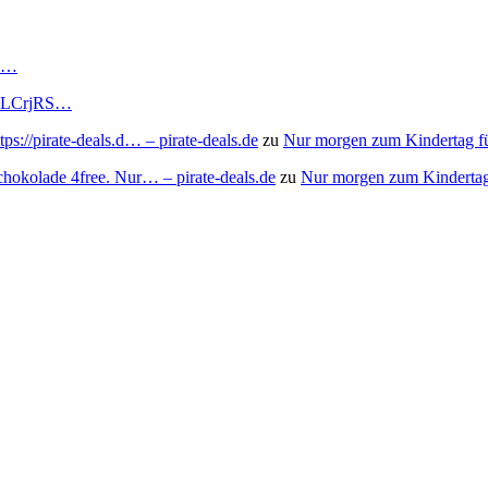
RS…
to/3LCrjRS…
s://pirate-deals.d… – pirate-deals.de
zu
Nur morgen zum Kindertag f
chokolade 4free. Nur… – pirate-deals.de
zu
Nur morgen zum Kindertag