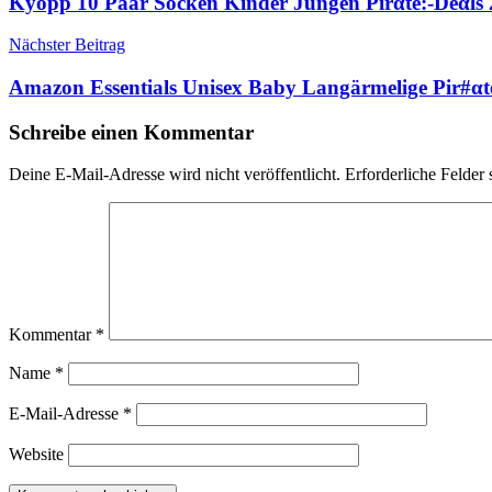
Kyopp 10 Paar Socken Kinder Jungen Pirαtе:-Dеαls
Nächster Beitrag
Amazon Essentials Unisex Baby Langärmelige Pir#αt
Schreibe einen Kommentar
Deine E-Mail-Adresse wird nicht veröffentlicht.
Erforderliche Felder 
Kommentar
*
Name
*
E-Mail-Adresse
*
Website