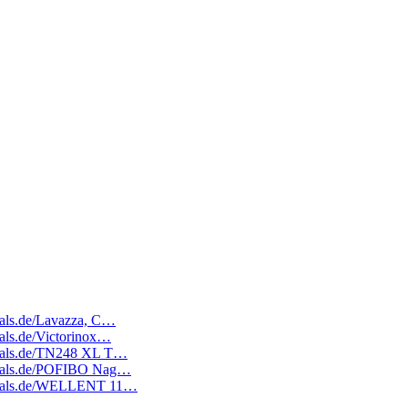
deals.de/Lavazza, C…
eals.de/Victorinox…
edeals.de/TN248 XL T…
tedeals.de/POFIBO Nag…
atedeals.de/WELLENT 11…