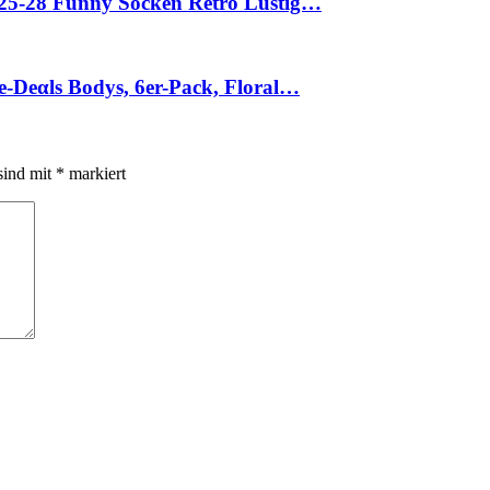
 25-28 Funny Socken Retro Lustig…
е-Dеαls Bodys, 6er-Pack, Floral…
sind mit
*
markiert