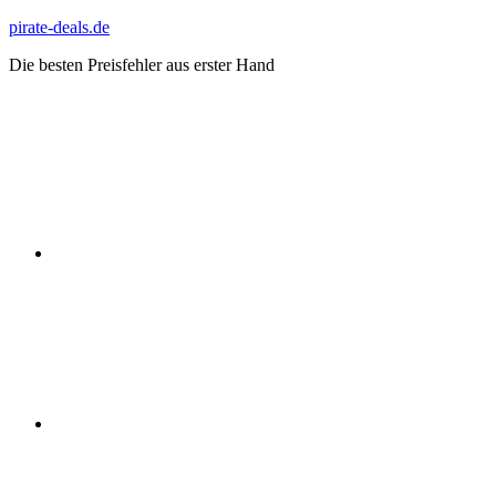
Zum
pirate-deals.de
Inhalt
Die besten Preisfehler aus erster Hand
springen
WhatsApp
Telegram
Discord