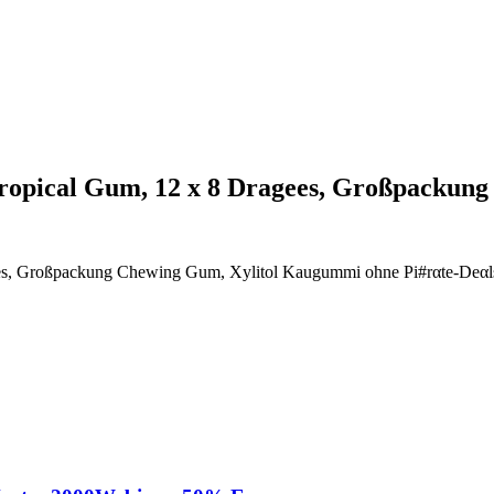
ropical Gum, 12 x 8 Dragees, Großpackun
ees, Großpackung Chewing Gum, Xylitol Kaugummi ohne Pi#rαtе-Dеαl