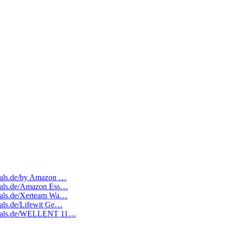
edeals.de/by Amazon …
edeals.de/Amazon Ess…
edeals.de/Xerteam Wa…
deals.de/Lifewit Ge…
atedeals.de/WELLENT 11…