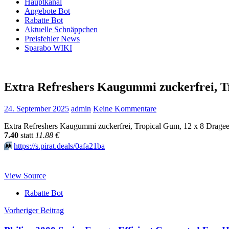
Hauptkanal
Angebote Bot
Rabatte Bot
Aktuelle Schnäppchen
Preisfehler News
Sparabo WIKI
Extra Refreshers Kaugummi zuckerfrei, T
24. September 2025
admin
Keine Kommentare
Extra Refreshers Kaugummi zuckerfrei, Tropical Gum, 12 x 8 Drag
7.40
statt
11.88 €
⏩️
https://s.pirat.deals/0afa21ba
View Source
Rabatte Bot
Beitragsnavigation
Vorheriger Beitrag