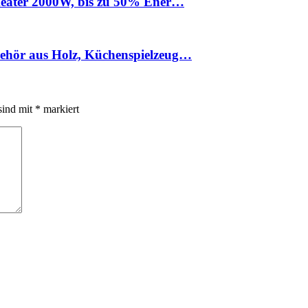
 Heater 2000W, bis zu 50% Ener…
behör aus Holz, Küchenspielzeug…
sind mit
*
markiert