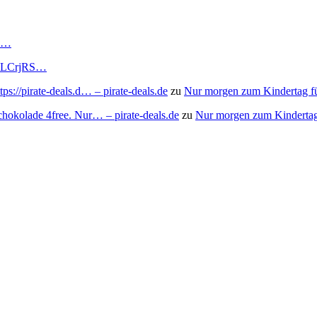
RS…
to/3LCrjRS…
s://pirate-deals.d… – pirate-deals.de
zu
Nur morgen zum Kindertag f
chokolade 4free. Nur… – pirate-deals.de
zu
Nur morgen zum Kindertag