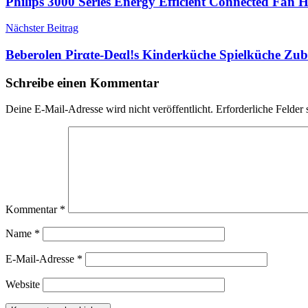
Philips 3000 Series Energy Efficient Connected Fan
Nächster Beitrag
Beberolen Pirαtе-Dеαl!s Kinderküche Spielküche Zu
Schreibe einen Kommentar
Deine E-Mail-Adresse wird nicht veröffentlicht.
Erforderliche Felder 
Kommentar
*
Name
*
E-Mail-Adresse
*
Website