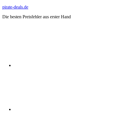
Zum
pirate-deals.de
Inhalt
Die besten Preisfehler aus erster Hand
springen
WhatsApp
Telegram
Discord