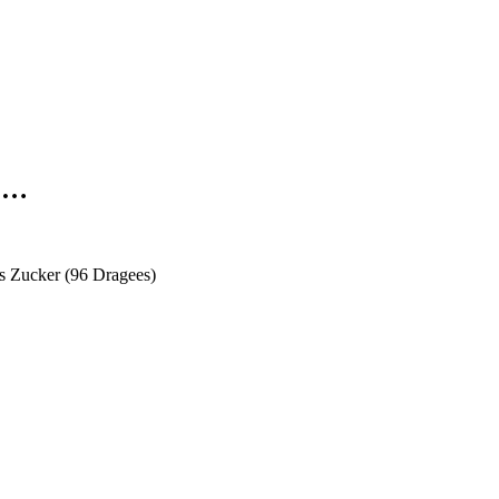
g …
s Zucker (96 Dragees)