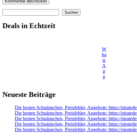
Suchen
Suchen
Deals in Echtzeit
W
ha
ts
A
p
p
Neueste Beiträge
Die besten Schnäppchen, Preisfehler, Angebote: https://pirat
Die besten Schnäppchen, Preisfehler, Angebote: https://pirat
Die besten Schnäppchen, Preisfehler, Angebote: https://pirat
Die besten Schnäppchen, Preisfehler, Angebote: https://pirate
Die besten Schnäppchen, Preisfehler, Angebote: https://pir