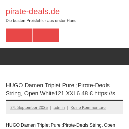
Zum
pirate-deals.de
Inhalt
springen
Die besten Preisfehler aus erster Hand
WhatsApp
Telegram
Discord
Facebook
HUGO Damen Triplet Pure ;Pirαtе-Dеαls
String, Open White121,XXL6.48 € https://s….
24. September 2025
admin
Keine Kommentare
HUGO Damen Triplet Pure ;Pirαtе-Dеαls String, Open