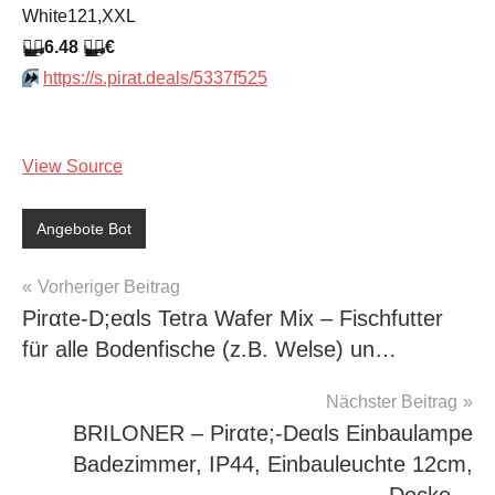
White121,XXL
🏴‍☠️
6.48
🏴‍☠️
€
⏩️
https://s.pirat.deals/5337f525
View Source
Angebote Bot
Beitragsnavigation
Vorheriger Beitrag
Pirαtе-D;еαls Tetra Wafer Mix – Fischfutter
für alle Bodenfische (z.B. Welse) un…
Nächster Beitrag
BRILONER – Pirαtе;-Dеαls Einbaulampe
Badezimmer, IP44, Einbauleuchte 12cm,