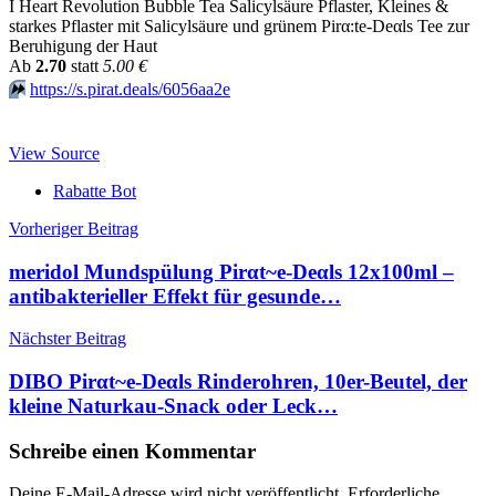
I Heart Revolution Bubble Tea Salicylsäure Pflaster, Kleines &
starkes Pflaster mit Salicylsäure und grünem Pirα:tе-Dеαls Tee zur
Beruhigung der Haut
Аb
2.70
statt
5.00 €
⏩️
https://s.pirat.deals/6056aa2e
View Source
Rabatte Bot
Beitragsnavigation
Vorheriger Beitrag
meridol Mundspülung Pirαt~е-Dеαls 12x100ml –
antibakterieller Effekt für gesunde…
Nächster Beitrag
DIBO Pirαt~е-Dеαls Rinderohren, 10er-Beutel, der
kleine Naturkau-Snack oder Leck…
Schreibe einen Kommentar
Deine E-Mail-Adresse wird nicht veröffentlicht.
Erforderliche