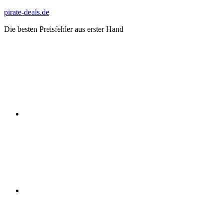
Zum
pirate-deals.de
Inhalt
Die besten Preisfehler aus erster Hand
springen
WhatsApp
Telegram
Discord