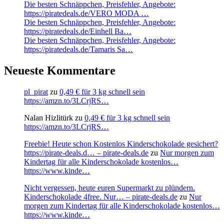
Die besten Schnäppchen, Preisfehler, Angebote:
https://piratedeals.de/VERO MODA …
Die besten Schnäppchen, Preisfehler, Angebote:
https://piratedeals.de/Einhell Ba…
Die besten Schnäppchen, Preisfehler, Angebote:
https://piratedeals.de/Tamaris Sa…
Neueste Kommentare
pl_pirat
zu
0,49 € für 3 kg schnell sein
https://amzn.to/3LCrjRS…
Nalan Hizlitürk
zu
0,49 € für 3 kg schnell sein
https://amzn.to/3LCrjRS…
Freebie! Heute schon Kostenlos Kinderschokolade gesichert?
https://pirate-deals.d… – pirate-deals.de
zu
Nur morgen zum
Kindertag für alle Kinderschokolade kostenlos…
https://www.kinde…
Nicht vergessen, heute euren Supermarkt zu plündern.
Kinderschokolade 4free. Nur… – pirate-deals.de
zu
Nur
morgen zum Kindertag für alle Kinderschokolade kostenlos…
https://www.kinde…