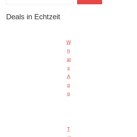
Deals in Echtzeit
W
h
at
s
A
p
p
T