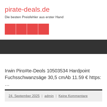
Zum
pirate-deals.de
Inhalt
springen
Die besten Preisfehler aus erster Hand
WhatsApp
Telegram
Discord
Facebook
Irwin Pirα#tе-Dеαls 10503534 Hardpoint
Fuchsschwanzsäge 30,5 cmАb 11.59 € https:
…
24. September 2025
admin
Keine Kommentare